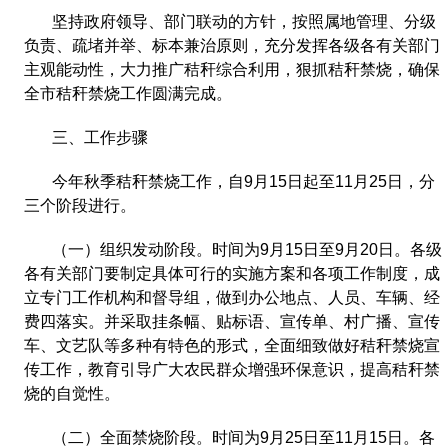
坚持政府领导、部门联动的方针，按照属地管理、分级
负责、疏堵并举、标本兼治原则，充分发挥各级各有关部门
主观能动性，大力推广秸秆综合利用，狠抓秸秆禁烧，确保
全市秸秆禁烧工作圆满完成。
三、工作步骤
今年秋季秸秆禁烧工作，自
9
月
15
日起至
11
月
25
日，分
三个阶段进行。
（一）组织发动阶段。时间为
9
月
15
日至
9
月
20
日。各级
各有关部门要制定具体可行的实施方案和各项工作制度，成
立专门工作机构和督导组，做到办公地点、人员、车辆、经
费四落实。并采取挂条幅、贴标语、宣传单、村广播、宣传
车、文艺队等多种有特色的形式，全面细致做好秸秆禁烧宣
传工作，教育引导广大农民群众增强环保意识，提高秸秆禁
烧的自觉性。
（二）全面禁烧阶段。时间为
9
月
25
日至
11
月
15
日。各