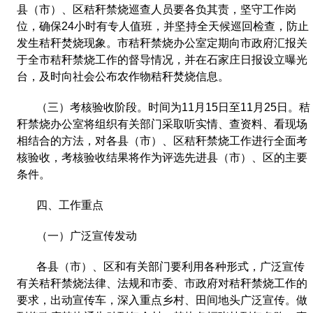
县（市）、区秸秆禁烧巡查人员要各负其责，坚守工作岗
位，确保
24
小时有专人值班，并坚持全天候巡回检查，防止
发生秸秆焚烧现象。市秸秆禁烧办公室定期向市政府汇报关
于全市秸秆禁烧工作的督导情况，并在石家庄日报设立曝光
台，及时向社会公布农作物秸秆焚烧信息。
（三）考核验收阶段。时间为
11
月
15
日至
11
月
25
日。秸
秆禁烧办公室将组织有关部门采取听实情、查资料、看现场
相结合的方法，对各县（市）、区秸秆禁烧工作进行全面考
核验收，考核验收结果将作为评选先进县（市）、区的主要
条件。
四、工作重点
（一）广泛宣传发动
各县（市）、区和有关部门要利用各种形式，广泛宣传
有关秸秆禁烧法律、法规和市委、市政府对秸秆禁烧工作的
要求，出动宣传车，深入重点乡村、田间地头广泛宣传。做