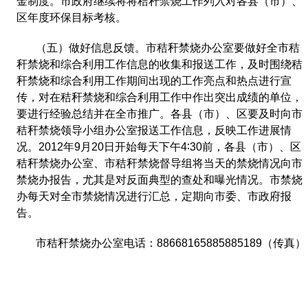
金制度。市政府继续将将秸秆禁烧工作列入对各县（市）、
区年度环保目标考核。
（五）做好信息反馈。市秸秆禁烧办公室要做好全市秸
秆禁烧和综合利用工作信息的收集和报送工作，及时围绕秸
秆禁烧和综合利用工作期间出现的工作亮点和热点进行宣
传，对在秸秆禁烧和综合利用工作中作出突出成绩的单位，
要进行经验总结并在全市推广。各县（市）、区要及时向市
秸秆禁烧领导小组办公室报送工作信息，反映工作进展情
况。
2012
年
9
月
20
日开始每天下午
4
∶
30
前，各县（市）、区
秸秆禁烧办公室、市秸秆禁烧督导组将当天的禁烧情况向市
禁烧办报告，尤其是对反面典型的查处和曝光情况。市禁烧
办每天对全市禁烧情况进行汇总，定期向市委、市政府报
告。
市秸秆禁烧办公室电话：
88668165885885189
（传真）