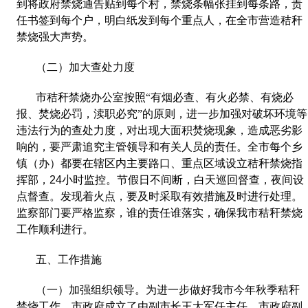
到将政府禁烧通告贴到每个村，禁烧条幅张挂到每条路，责
任书签到每个户，明白纸发到每个重点人，在全市营造秸秆
禁烧强大声势。
（二）加大查处力度
市秸秆禁烧办公室按照“有烟必查、有火必禁、有烧必
报、焚烧必罚，渎职必究”的原则，进一步加强对破坏环境等
违法行为的查处力度，对出现大面积焚烧现象，造成恶劣影
响的，要严肃追究主管领导和有关人员的责任。全市每个乡
镇（办）都要在辖区内主要路口、重点区域设立秸秆禁烧指
挥部，
24
小时监控。节假日不间断，白天巡回督查，夜间设
点督查。发现着火点，要及时采取有效措施及时进行处理。
监察部门要严格监察，谁的责任谁落实，确保我市秸秆禁烧
工作顺利进行。
五、工作措施
（一）加强组织领导。为进一步做好我市今年秋季秸秆
禁烧工作，市政府成立了由副市长王大军任主任，市政府副