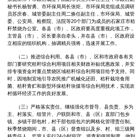
秘书长杨智勇、市环保局局长张炬、市环保局党组成员调研
员苏庆春、城管委副主任周二焕任副主任，市环保局、城管
委、公安局、检察院、法院等
20
个部门为成员的石家庄市秸
秆禁烧办公室。各县（市）、区政府要高度重视此项工作，
主管县（市）、区长要亲自牵头，并在县（市）、区政府设
立相应的组织机构，抽调精兵强将，迅速开展工作。
（二）推进综合利用。各县（市）、区和市政府各有关
部门要研究秸秆综合利用项目相关财政补贴优惠政策，并安
排专项资金对重点禁烧区域秸秆综合利用项目给予支持。同
时，因地制宜地引导农民推广机械化还田、秸秆栽培食用
菌、秸秆青贮和新型环保秸秆块煤等综合利用技术，实现农
村循环经济工作的良好发展。
（三）严格落实责任。继续强化市督导、县负责、乡为
主、村落实、组管片、户联防和市、县（区）直部门包乡
镇、乡镇干部包村，村干部包组包片的网格化管理责任制。
秋季禁烧期间，市、县（区）督查组以及乡、村、组三级网
格责任人、监管人实行
24
小时驻守、巡查和值班制度，做到