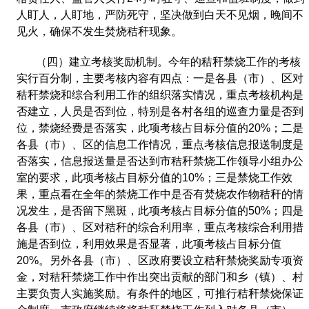
人盯人，人盯地，严防死守，坚决做到白天不见烟，晚间不
见火，确保不发生焚烧秸秆现象。
（四）建立考核奖励机制。今年的秸秆禁烧工作的考核
实行百分制，主要考核内容有四点：一是各县（市）、区对
秸秆禁烧和综合利用工作的组织落实情况，重点考核机构是
否建立，人员是否到位，特别是各村各组的巡查力量是否到
位，禁烧经费是否落实，此项考核占目标分值的
20%
；二是
各县（市）、区的信息工作情况，重点考核信息报送制度是
否落实，信息报送量是否达到市秸秆禁烧工作领导小组办公
室的要求，此项考核占目标分值的
10%
；三是禁烧工作效
果，重点看在全年的禁烧工作中是否有焚烧农作物秸秆的情
况发生，是否留下黑斑，此项考核占目标分值的
50%
；四是
各县（市）、区对秸秆的综合利用率，重点考核综合利用措
施是否到位，利用效果是否显著，此项考核占目标分值
20%
。另外各县（市）、区政府要设立秸秆禁烧奖励专项资
金，对秸秆禁烧工作中作出突出贡献的部门和乡（镇）、村
主要负责人实施奖励。有条件的地区，可推行秸秆禁烧保证