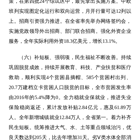
策，在第四批24个综试区中，最先拿出实施方案。中欧
班列实现图定化运行和双向运营，月开行量可达12列以
上。招商引资强力推进。在全省率先举办网络签约会，
实施党政领导外出招商、部门联合招商。强化外资企业
服务，全年实际利用外资18.3亿美元，增长13.1%。
（六）补短板、强弱项，民生福祉不断改善。持续
巩固脱贫成效，持续开展教育、科技、产业扶贫和医疗
救助，顺利实现4个贫困县摘帽、585个贫困村出列、
20.7万建档立卡贫困人口脱贫的目标，全市贫困发生率
由2016年的5.4%降为0。全力稳就业保就业，推进失业
保险稳岗返还，累计发放补贴2.84亿元，惠及61.89万
人。全年新增城镇就业12.84万人，全省第一。着力补齐
民生短板。统筹推进大气、水、土等重点领域治污，优
良天数达到205天，比去年增加31天。劣Ⅴ类水体全部消