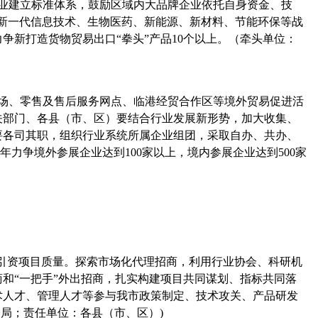
业建立标准体系，鼓励区域内大品牌企业依托自身资金、技
、新一代信息技术、生物医药、新能源、新材料、节能环保等战
力争新打造货物贸易出口“拳头”产品
10
个以上。（牵头单位：
场、零售及售后服务网点、临港经贸合作区等境外贸易促进活
关部门、各县（市、区）要结合行业发展新形势，加大收集、
要各司其职，组织行业系统所属企业组团，采取自办、共办、
年力争境外参展企业达到
100
家以上，境内参展企业达到
500
家
商引资项目质量。探索市场化代理招商，利用行业协会、科研机
和“一把手”外出招商，扎实构建项目共同谋划、指标共同落
术人才、管理人才等参与我市政策制定、技术攻关、产品研发
促局；责任单位：各县（市、区）
)