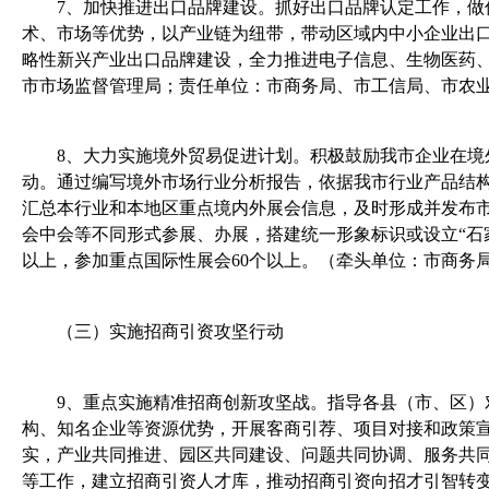
7
、
加快推进出口品牌建设。抓好出口品牌认定工作，做
术、市场等优势，以产业链为纽带，带动区域内中小企业出口
略性新兴产业出口品牌建设，全力推进电子信息、生物医药
市市场监督管理局；责任单位：市商务局、市工信局、市农
8
、
大力实施境外贸易促进计划。积极鼓励我市企业在境
动。通过编写境外市场行业分析报告，依据我市行业产品结
汇总本行业和本地区重点境内外展会信息，及时形成并发布
会中会等不同形式参展、办展，搭建统一形象标识或设立“石
以上，参加重点国际性展会
60
个以上。（牵头单位：市商务
（三）实施招商引资攻坚行动
9
、
重点实施精准招商创新攻坚战。指导各县（市、区）
构、知名企业等资源优势，开展客商引荐、项目对接和政策宣
实，产业共同推进、园区共同建设、问题共同协调、服务共
等工作，建
立招商引资人才库，推动招商引资向招才引智转