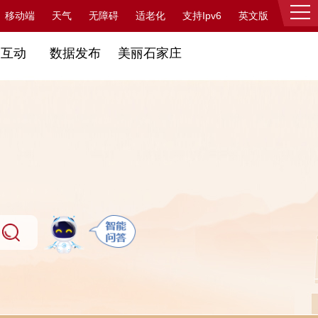
支持Ipv6
移动端
天气
无障碍
适老化
英文版
登录
民互动
数据发布
美丽石家庄