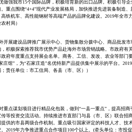
优做强我市
15
个国际品牌，积极培育新的出口品牌。积极引导企
。重点围绕“
4+4
”现代产业发展格局，加快推进先进装备制造
、高铁机车、高性能钢材等高端产品的品牌化建设。
2019
年全市
业农村局）
外开展建设品牌推广展示中心、货物集散分拨中心、商品批发市
构，积极探索推荐我市优势产品赴海外市场营销战略。市政府
有
市政府年度重点支持展会名单。商务、工信、发改、农业等部门
家庄馆”，为“石家庄造”名优特新产品提供集中展示的平台。
2019
局；责任单位：市工信局、各县（市、区））
对重点谋划项目进行精品化包装，做到“一县一重点”，提高招
传等投资交流活动。持续推进市直部门与县（市、区）联合招商
同提供的市县两级合作机制。重点吸引国家评定的科技人才、技
变。
2019
年力争推进重点合作项目
100
个以上。
(
牵头单位：市投