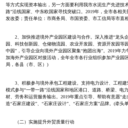
等方式实现资本输出，另一方面要利用我市水泥生产先进技
路”沿线国家、中东欧国家寻找突破口。
2019
年，全市各相关
发改委；责任单位：市商务局、市国资委、市工信局等市直
2
、
加快推进境外产业园区建设与合作。深入推进“龙头
园、科技创新园、仓储物流园、农业开发园、资源开发园等
中园”，引导企业向境外产业园区聚集“抱团出海”。
2019
年力
加海外产业园区对接活动，全年全市各行业组织参加产业园
局，各县（市、区）
)
3
、
积极参与境外承包工程建设。支持电力设计、工程建
模式参与“一带一路”沿线国家和地区港口、道路、桥梁、电
材、劳务和运营服务输出。
2019
年重点引导、帮助有意愿“走
造“石家庄建设”、“石家庄设计”、“石家庄方案”品牌。
(
牵头
（二）实施提升外贸质量行动