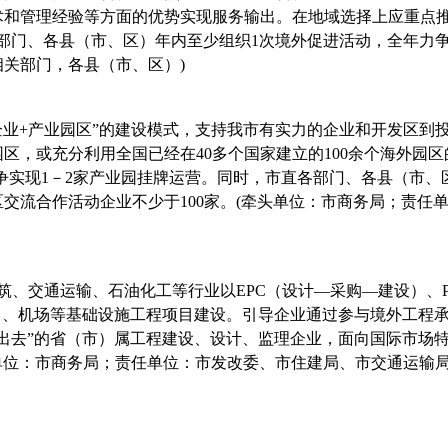
术和管理经验等方面的优势实现服务输出。在地域选择上应重点推
部门、各县（市、区）年内至少组织
1
次境外促进活动，全年力
相关部门，各县（市、区）
)
企业
+
产业园区”的建设模式，支持我市有实力的企业和开发区到
园区，或充分利用全国已经在
40
多个国家建立的
100
余个海外园区
争实现
1
－
2
家产业园挂牌运营。同时，市直各部门、各县（市、
区交流合作活动企业不少于
100
家。
(
牵头单位：市商务局；责任
筑、交通运输、石油化工等
行业以
EPC
（设计—采购—建设）、
力、机场等基础设施工程项目建设。引导企业通过参与境外工程
出去”的省（市）属工程建设、设计、监理企业，面向国际市场特
单位：市商务局；责任单位：市发改委、市住建局、市交通运输