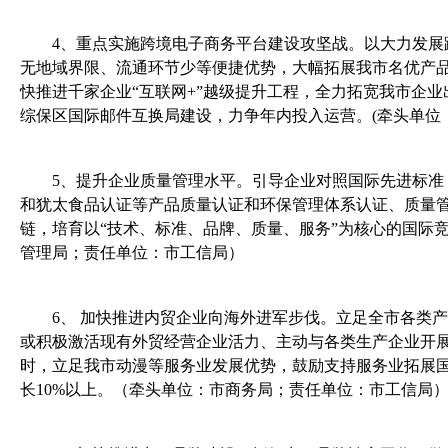
4
、
重点实施跨境电子商务平台建设攻坚战。以大力发展
无地域界限、流通环节少等便捷优势，大幅拓展我市名优产品
快推进千家企业“互联网
+
”越级提升工程，全力拓宽我市企
综保区国际邮件互换局建设，力争年内投入运营。
(
牵头单位
5
、
提升企业质量管理水平。引导企业对照国际先进标准
和犹太食品认证等产品质量认证和环保管理体系认证、质量
链，培育以“技术、标准、品牌、质量、服务”为核
心的国际
管理局；责任单位：市工信局）
6
、
加快推进内贸企业向海外进军步伐。立足全市各类产
或积极激活现有外贸经营企业活力、主动与各类生产企业开
时，立足我市动漫等服务业发展优势，
鼓励支持服务业拓展
长
10%
以上。（牵头单位：市商务局；责任单位：市工信局