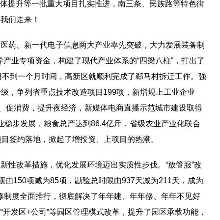
站整体提升等一批重大项目扎实推进，南三条、民族路等特色街
向我们走来！
物医药、新一代电子信息两大产业率先突破，大力发展装备制
导产业专项资金，构建了现代产业体系的“四梁八柱”，打出了
用不到一个月时间，高新区就顺利完成了郄马村拆迁工作。强
升级，争列省重点技术改造项目199项，新增规上工业企业
扩内需、促消费，提升夜经济，新媒体电商直播示范城市建设取得
稳步发展，粮食总产达到86.4亿斤，省级农业产业化联合
项目签约落地，掀起了增投资、上项目的热潮。
新性改革措施，优化发展环境迈出实质性步伐。“放管服”改
150项减为85项，勘验总时限由937天减为211天，成为
保修制度全面推行，彻底解决了年年建、年年修、年年不见好
”“开发区+公司”等园区管理模式改革，提升了园区承载功能，