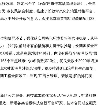
和运行效率。制定出台了《石家庄市停车场管理办法》，全年
、市民·市长恳谈会制度，搭建了长效常态化的沟通对接平台，
高水平对外开放的意见，承接北京非首都功能疏解项目28
部位和薄弱环节，强化落实网格化环境监管等六项机制，从平
压力，我们以前所未有的措施和力度予以推进，长期困扰全市
生活关系，就是在最艰难的时刻，也没有采取车辆“单双号”限
8个重点城市中排名倒数第13位，优良天数比2020年增加
施山水林田湖草沙综合治理，稳步推进矿山治理和生态修复，
期工程全面竣工，重现了“清水绿岸、碧波荡漾”的滹沱美
新区公共服务、科技成果转化“经纪人”三大机制，打通科技
质增效，新增各类省级科技创新平台67家，技术合同成交额完