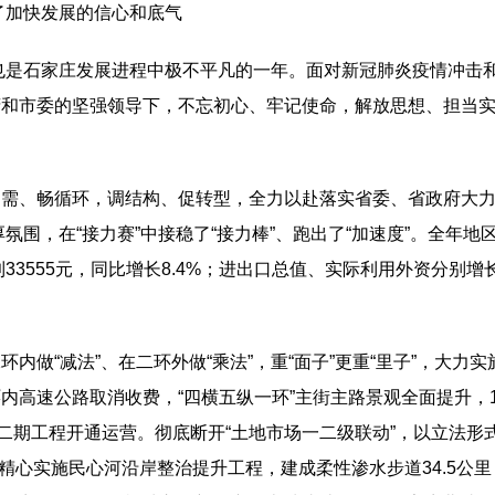
了加快发展的信心和底气
，也是石家庄发展进程中极不平凡的一年。面对新冠肺炎疫情冲击
和市委的坚强领导下，不忘初心、牢记使命，解放思想、担当实
需、畅循环，调结构、促转型，全力以赴落实省委、省政府大力
厚氛围，在“接力赛”中接稳了“接力棒”、跑出了“加速度”。全年地区
33555元，同比增长8.4%；进出口总值、实际利用外资分别增长
内做“减法”、在二环外做“乘法”，重“面子”更重“里子”，大
高速公路取消收费，“四横五纵一环”主街主路景观全面提升，11
二期工程开通运营。彻底断开“土地市场一二级联动”，以立法形
。精心实施民心河沿岸整治提升工程，建成柔性渗水步道34.5