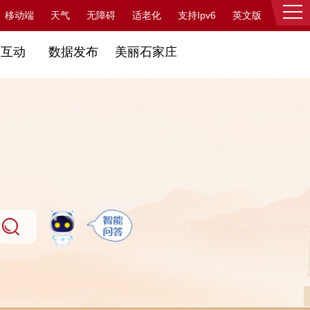
支持Ipv6
移动端
天气
无障碍
适老化
英文版
登录
民互动
数据发布
美丽石家庄