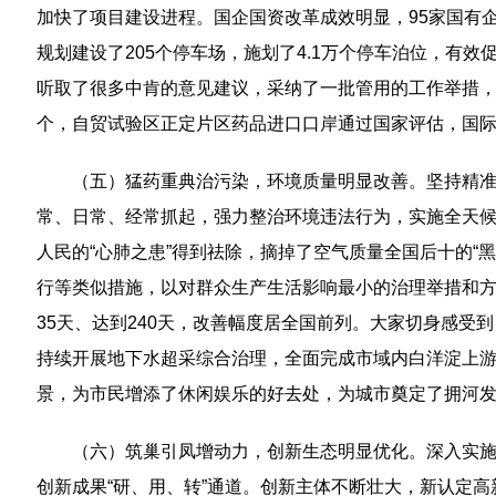
加快了项目建设进程。国企国资改革成效明显，95家国有企
规划建设了205个停车场，施划了4.1万个停车泊位，有
听取了很多中肯的意见建议，采纳了一批管用的工作举措，
个，自贸试验区正定片区药品进口口岸通过国家评估，国际
（五）猛药重典治污染，环境质量明显改善。坚持精
常、日常、经常抓起，强力整治环境违法行为，实施全天
人民的“心肺之患”得到祛除，摘掉了空气质量全国后十的“
行等类似措施，以对群众生产生活影响最小的治理举措和方式
35天、达到240天，改善幅度居全国前列。大家切身感
持续开展地下水超采综合治理，全面完成市域内白洋淀上游水
景，为市民增添了休闲娱乐的好去处，为城市奠定了拥河
（六）筑巢引凤增动力，创新生态明显优化。深入实施
创新成果“研、用、转”通道。创新主体不断壮大，新认定高