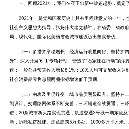
一、回顾2021年，我们在守正出新中破题起势，奠定
2021年，是党和国家历史上具有里程碑意义的一年
社会主义思想为指导，弘扬伟大建党精神，在省委、省政府
局，现代化、国际化美丽省会城市建设迈出坚实步伐。
（一）多措并举稳增长，经济运行明显向好。坚持扩内
升”，深入开展“6+1”专项行动，营造了“石家庄在行动”的浓
速；一般公共预算收入增长8.1%；居民人均可支配收入达到
社会消费品零售总额两项指标增速低于预期。
（二）由表及里促蝶变，城市品质明显跃升。坚持在二环
划设计。交通路网体系不断完善，三环辅道全线贯通，三环内
进，20条城市断头路实现贯通，轨道交通3号线一期东段及
新，拆除私搭乱建、违章建筑5万多处、1000多万平方米