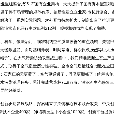
业重组整合成“5+2”国有企业架构，大大提升了国有资本配置
效促进了停车场管理的规范有序。创新性建立企业家·市长恳谈会
解决了一系列实际问题。对外开放持续扩大，制定出台了推进更
陆港常态化开行中欧班列212列，规模和效益均实现了翻番。
准、科学、依法治污，瞄准制约空气质量改善的重点领域、关键
候无缝隙监管。面对基础薄弱、时间紧迫、群众反映强烈等巨大
黑帽子”。在大气污染防治攻坚战过程中，我们精准把握生态生产
，取得了空气质量历史性突破。全市空气质量综合指数在全国16
受到：石家庄的天更蓝了，空气更通透了，呼吸更顺畅了！统筹实
污染治理任务，累计完成营造林71.9万亩。滹沱河生态修复三
发展的好基础。
创新驱动发展战略，探索建立了关键核心技术联合攻关、中央创
新技术企业400家，净增科技型中小企业1029家。创新平台提