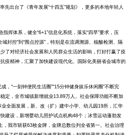
。率先出台了《青年发展“十四五”规划》，更多的本地年轻人
挥体系，健全“6+1”信息化系统，落实“四早”要求，压
“全城封控”到“围点控源”，特别是在流调溯源、核酸检测、隔
减少了对经济社会发展和人民群众生活的影响，打好打赢了疫
大抗疫精神，汇聚了加快建设现代化、国际化美丽省会城市的
，“一刻钟便民生活圈”“15分钟健身娱乐休闲圈”不断完
定，全市城镇新增就业13.89万人。社会保障功能不断加
事业全面发展，新、改（扩）建中小学、幼儿园19所，汇华
快建设，新增婴幼儿照护试点机构48个；冰雪运动蓬勃发
会上，我市斩获63枚金牌，金牌总数位列全省第一。社会治理
幅提升了烂尾难题的解决速度和质量；扫黑除恶常态化机制进