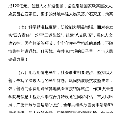
成120亿元。创新人才加速集聚，柔性引进国家级高层次人
愿意留在石家庄、更多的外地年轻人愿意落户石家庄，为
（七）科学精准抗疫情，防控能力明显增强。面对突发局
实“四方责任”，筑牢“三道防线”，组建“八支队伍”，强化人
离管控、医疗救治等环节，牢牢守住科学精准的底线，不
情防控的遭遇战、歼灭战。在共克时艰的日子里，全市人
磅礴力量！
（八）用心用情惠民生，社会事业明显进步。坚持以人民
善，书写了温暖人心的民生答卷。巩固拓展脱贫攻坚成果，
强，普通门诊费用跨省异地就医直接结算试点工作加快推进
学院与信息工程职业学院合并转设通过国家评估；市人民医
展，广泛开展冰雪运动“六进”，全年共组织冰雪赛事活动6
持续推进，深入化解金融、房地产等重点领域风险，向社会