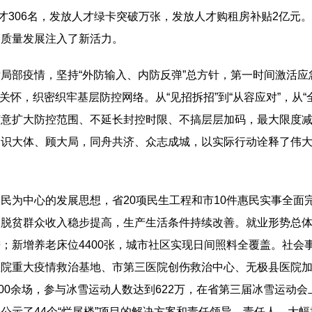
才306名，发放人才绿卡突破万张，发放人才购租房补贴2亿元
高质量发展注入了新活力。
部疫情，坚持“外防输入、内防反弹”总方针，第一时间激活应急指
文关怀，织密织牢基层防控网络。从“见招拆招”到“从容应对”，从
随意扩大防控范围、不延长封控时限、不搞层层加码，最大限度
民识大体、顾大局，同舟共济、众志成城，以实际行动诠释了伟
为中心的发展思想，省20项民生工程和市10件惠民实事全面完成
脱贫群众收入稳步提高，生产生活条件持续改善。就业形势总体稳
；新增养老床位4400张，城市社区实现日间照料全覆盖。社会
院重大疫情救治基地、市第三医院创伤救治中心、无极县医院加
700余场，参与冰雪运动人数达到622万，在省第三届冰雪运动
公示了44个“烂尾楼”项目的解决方案和责任领导、责任人，大