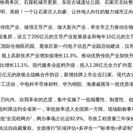
处。高铁商务区、石煤机城市更新、东垣古城遗址公园、石家庄北
文明、美丽！一个让石家庄人自豪、让外地人向往的魅力城市正
优传统产业、做强主导产业、做大新兴产业，举全市之力推动生
集群，设立了200亿元的主导产业发展基金和每年10亿元的主
新区国际生物医药园、鹿泉区新一代电子信息产业园启动建设，仅
，规上高新技术产业增加值增长11.3%。推动优势传统产业加快
同比增长11.1%。现代服务业提档升级，投入1.38亿元全力
万亿元的政银企战略合作协议，新增挂牌上市企业21家。现代农业
开工活动，中电科半导体材料、华为栩阳、海康威视等一批优质
刃向内、自我革命的态度，集中实施了一批颠覆性、制度性、创
批时限达到全省第一，审批效率进入全国第一方阵。现场勘验事项由
“全流程网办”，网办事项占比达92.9%。市政工程质量三年
法自由裁量权。全面推行“区域评估+多评合一”“标准地+承诺制