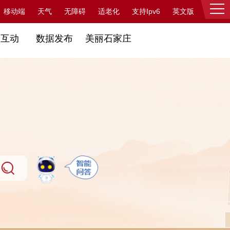
支持Ipv6
移动端
天气
无障碍
适老化
英文版
登录
民互动
数据发布
美丽石家庄