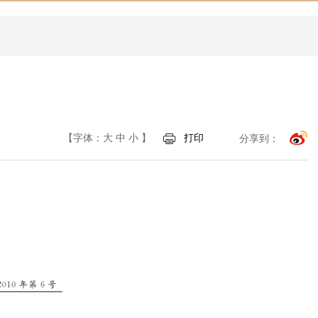
【字体：
大
中
小
】
打印
分享到：