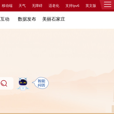
支持Ipv6
移动端
天气
无障碍
适老化
英文版
登录
民互动
数据发布
美丽石家庄