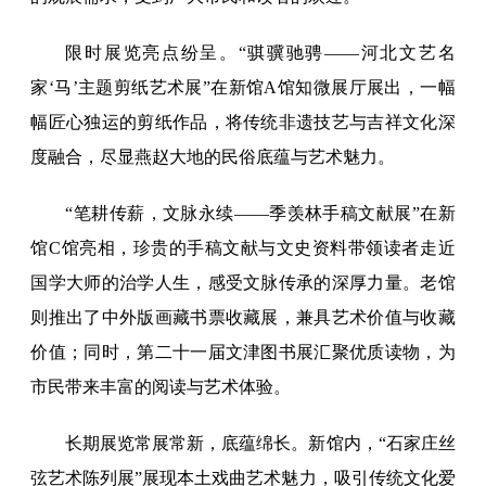
限时展览亮点纷呈。“骐骥驰骋——河北文艺名
家‘马’主题剪纸艺术展”在新馆A馆知微展厅展出，一幅
幅匠心独运的剪纸作品，将传统非遗技艺与吉祥文化深
度融合，尽显燕赵大地的民俗底蕴与艺术魅力。
“笔耕传薪，文脉永续——季羡林手稿文献展”在新
馆C馆亮相，珍贵的手稿文献与文史资料带领读者走近
国学大师的治学人生，感受文脉传承的深厚力量。老馆
则推出了中外版画藏书票收藏展，兼具艺术价值与收藏
价值；同时，第二十一届文津图书展汇聚优质读物，为
市民带来丰富的阅读与艺术体验。
长期展览常展常新，底蕴绵长。新馆内，“石家庄丝
弦艺术陈列展”展现本土戏曲艺术魅力，吸引传统文化爱