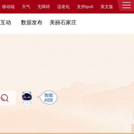
支持Ipv6
移动端
天气
无障碍
适老化
英文版
登录
民互动
数据发布
美丽石家庄