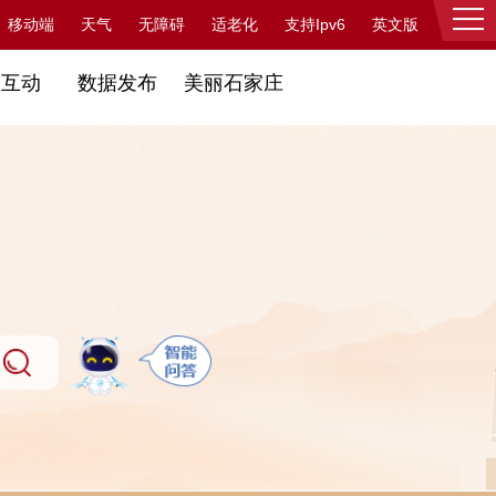
支持Ipv6
移动端
天气
无障碍
适老化
英文版
登录
民互动
数据发布
美丽石家庄