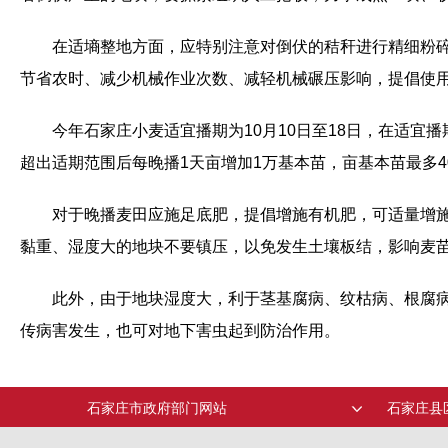
在适墒整地方面，应特别注意对倒伏的秸秆进行精细粉碎
节省农时、减少机械作业次数、减轻机械碾压影响，提倡使
今年石家庄小麦适宜播期为10月10日至18日，在适宜
超出适期范围后每晚播1天亩增加1万基本苗，亩基本苗最多4
对于晚播麦田应施足底肥，提倡增施有机肥，可适量增施
黏重、湿度大的地块不要镇压，以免发生土壤板结，影响麦
此外，由于地块湿度大，利于茎基腐病、纹枯病、根腐
传病害发生，也可对地下害虫起到防治作用。