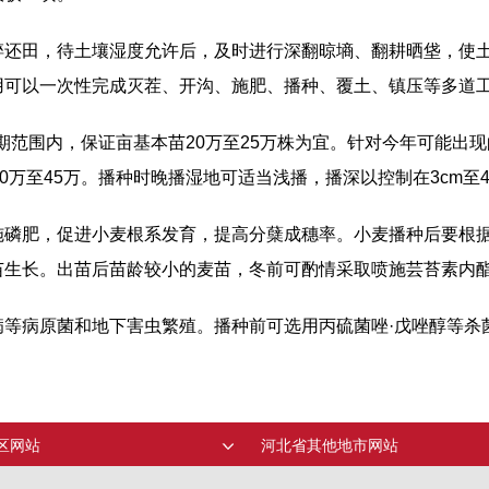
还田，待土壤湿度允许后，及时进行深翻晾墒、翻耕晒垡，使土
用可以一次性完成灭茬、开沟、施肥、播种、覆土、镇压等多道
播期范围内，保证亩基本苗20万至25万株为宜。针对今年可能
0万至45万。播种时晚播湿地可适当浅播，播深以控制在3cm至
磷肥，促进小麦根系发育，提高分蘖成穗率。小麦播种后要根据
苗生长。出苗后苗龄较小的麦苗，冬前可酌情采取喷施芸苔素内
病等病原菌和地下害虫繁殖。播种前可选用丙硫菌唑·戊唑醇等杀