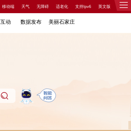
支持Ipv6
移动端
天气
无障碍
适老化
英文版
登录
民互动
数据发布
美丽石家庄