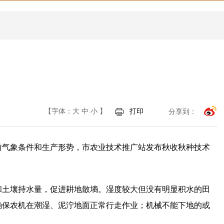
【字体：
大
中
小
】
打印
分享到：
前气象条件和生产形势，市农业技术推广站发布秋收秋种技术
和土壤持水量，促进耕地散墒。湿度较大但没有明显积水的田
确保农机在潮湿、泥泞地面正常行走作业；机械不能下地的或