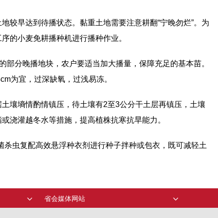
地较早达到待播状态。黏重土地需要注意耕翻“宁晚勿烂”。为
工序的小麦免耕播种机进行播种作业。
出现的部分晚播地块，农户要适当加大播量，保障充足的基本苗。
4cm为宜，过深缺氧，过浅易冻。
土壤墒情酌情镇压，待土壤有2至3公分干土层再镇压，土壤
酯或浇灌越冬水等措施，提高植株抗寒抗旱能力。
菌杀虫复配高效悬浮种衣剂进行种子拌种或包衣，既可减轻土