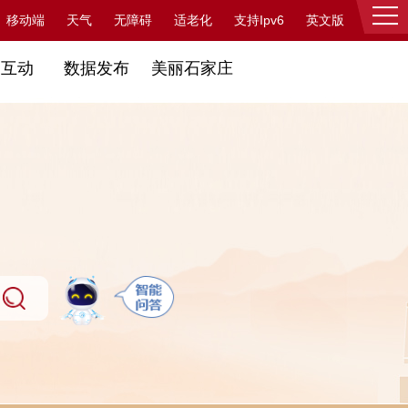
支持Ipv6
移动端
天气
无障碍
适老化
英文版
登录
民互动
数据发布
美丽石家庄