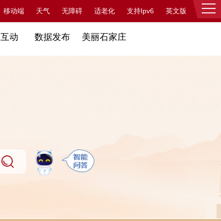
支持Ipv6
移动端
天气
无障碍
适老化
英文版
登录
民互动
数据发布
美丽石家庄