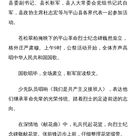
县委副书记、县长靳军，县人大常委会党组书记武自
军，县政协主席杜志宏等与平山县各界代表一起参加活
动。
苍松翠柏掩映下的平山革命烈士纪念碑巍然耸立，
格外庄严肃穆。上午9时，公祭活动开始，全体齐声高
唱中华人民共和国国歌。
国歌唱毕，全场肃立，靳军宣读祭文。
少先队员唱响《我们是共产主义接班人》，表达他
们继承革命先辈的光荣传统、踏着烈士的足迹前进的志
向。
在深情地《献花曲》中，礼兵托起花篮，向烈士纪
念碑敬献花篮。张前锋迈步上前，仔细整理花篮缎带。