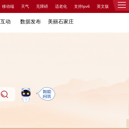
支持Ipv6
移动端
天气
无障碍
适老化
英文版
登录
民互动
数据发布
美丽石家庄