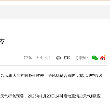
应
【字体：
大
中
小
】
打印
分享到：
日起我市大气扩散条件转差，受风场辐合影响，将出现中度及
橙色预警，2026年1月23日14时启动重污染天气Ⅱ级应