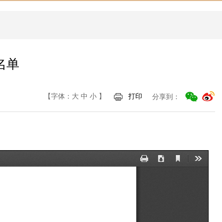
名单
【字体：
大
中
小
】
打印
分享到：