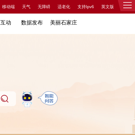
支持Ipv6
移动端
天气
无障碍
适老化
英文版
登录
民互动
数据发布
美丽石家庄