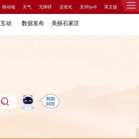
支持Ipv6
移动端
天气
无障碍
适老化
英文版
登录
民互动
数据发布
美丽石家庄