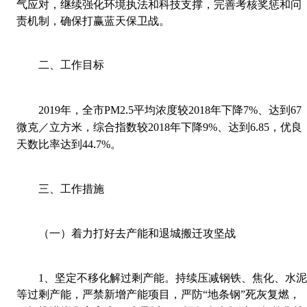
气应对，继续强化环境执法和科技支撑，完善考核奖惩和问
责机制，确保打赢蓝天保卫战。
二、工作目标
.
2019
年，全市
PM2
5
平均浓度较
2018
年下降
7%
、达到
67
.
微克／立方米，综合指数较
2018
年下降
9%
、达到
6
85
，优良
.
天数比率达到
44
7%
。
三、工作措施
（一）着力打好去产能和退城搬迁攻坚战
1
、
坚定不移化解过剩产能。持续压减钢铁、焦化、水
等过剩产能，严禁新增产能项目，严防“地条钢”死灰复燃，