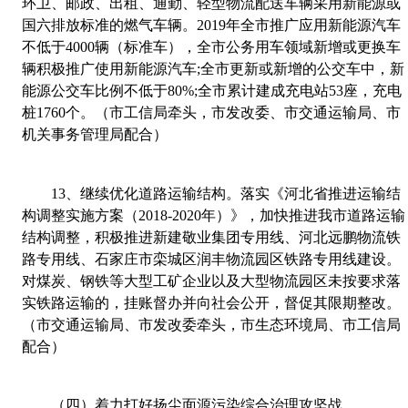
环卫、邮政、出租、通勤、轻型物流配送车辆采用新能源或
国六排放标准的燃气车辆。
2019
年全市推广应用新能源汽车
不低于
4000
辆（标准车），全市公务用车领域新增或更换车
辆积极推广使用新能源汽车
;
全市更新或新增的公交车中，新
能源公交车比例不低于
80%;
全市累计建成充电站
53
座，充电
桩
1760
个。（市工信局牵头，市发改委、市交通运输局、市
机关事务管理局配合）
13
、
继续优化道路运输结构。落实《河北省推进运输结
构调整实施方案（
2018-2020
年）》，加快推进我市道路运输
结构调整，积极推进新建敬业集团专用线、河北远鹏物流铁
路专用线、石家庄市栾城区润丰物流园区铁路专用线建设。
对煤炭、钢铁等大型工矿企业以及大型物流园区未按要求落
实铁路运输的，挂账督办并向社会公开，督促其限期整改。
（市交通运输局、市发改委牵头，市生态环境局、市工信局
配合）
（四）着力打好扬尘面源污染综合治理攻坚战