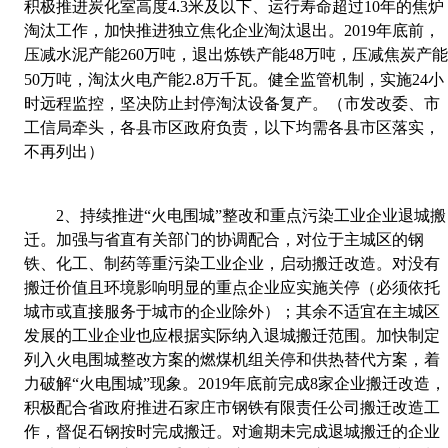
.
积极推进炭化室高度
4
3
米及以下、运行寿命超过
10
年的焦炉
淘汰工作，加快推进独立焦化企业淘汰退出。
2019
年底前，
压减水泥产能
260
万吨，退出炼铁产能
48
万吨，压减焦炭产
.
50
万吨，淘汰火电产能
2
8
万千瓦。健全监管机制，实施
24
小
时远程监控，坚决防止封停淘汰设备复产。（市发改委、市
工信局牵头，各县市区政府负责，以下均需各县市区落实，
不再列出）
2
、
持续推进“火电围城”整改和重点污染工业企业退城搬
迁。
加强与省直有关部门的协调配合，对位于主城区的钢
铁、化工、制药等重污染工业企业，启动搬迁改造。对没有
搬迁价值且环境影响明显的重点企业应实施关停（必须依托
城市或直接服务于城市的企业除外）；其余不适宜在主城区
发展的工业企业也应根据实际纳入退城搬迁范围。加快制定
列入火电围城整改方案的燃煤机组关停和供热替代方案，着
力破解“火电围城”现象。
2019
年底前完成
8
家企业搬迁改造，
积极配合省政府推进石家庄市钢铁有限责任公司搬迁改造工
作，督促石钢按时完成搬迁。对逾期未完成退城搬迁的企业