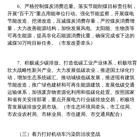
6
、
严格控制煤炭消费总量。落实节能削煤目标责任制
开展“百千万”重点用能单位行动。强化节能监察，开展煤电
节能改造、挖潜改造，压减煤炭消费存量，严控煤炭消费增
量，大力改善能源结构，加快
发展风电、太阳能、生物质等
可再生能源，提高非化石能源消费比重，确保完成省下达的
减煤
50
万吨目标任务。（市发改委牵头）
7
、
积极减少碳排放。打造低碳工业产业体系，积极培
壮大战略性新兴产业。大力发展低碳农业，推进国土绿化行
动，增加生态系统碳汇。推动城镇低碳发展，推进现有建筑
节能改造，推广绿色建材和可再生能源建筑，发展低碳交通
运输体系，加强废弃物资源化利用和低碳化处置。按照国家
和省有关安排部署，重点开展电力行业碳排放交易，积极培
育发展碳排放交易市场。（市生态环境局牵头，市工信局、
市农业农村局、市林业局、市住建
局、市交通局配合）
（三）着力打好机动车污染防治攻坚战