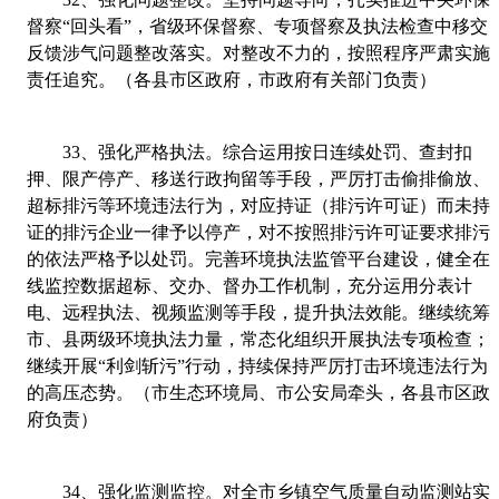
督察“回头看”，省级环保督察、专项督察及执法检查中移交
反馈涉气问题整改落实。对整改不力的，按照程序严肃实施
责任追究。（各县市区政府，市政府有关部门负责）
33
、
强化严格执法。综合运用按日连续处罚、查封扣
押、限产停产、移送行政拘留等手段，严厉打击偷排偷放、
超标排污等环境违法行为，对应持证（排污许可证）而未持
证的排污企业一律予以停产，对不按照排污许可证要求排污
的依法严格予以处罚。完善环境执法监管平台建设，健全在
线监控数据超标、交办、督办工作机制，充分运用分表计
电、远程执法、视频监测等手段，提升执法效能。继续统筹
市、县两级环境执法力量，常态化组织开展执法专项检查；
继续开展“利剑斩污”行动，持续保持严厉打击环境违法行为
的高压态势。（市生态环境局、市公安局牵头，各县市区政
府负责）
34
、
强化监测监控。对全市乡镇空气质量自动监测站实