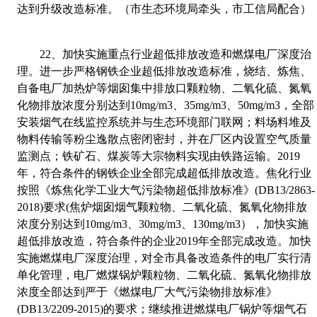
达到升级改造标准。（市生态环境局牵头，市工信局配合）
22
、
加快实施重点行业超低排放改造和燃煤电厂深度治
理。进一步严格钢铁企业超低排放改造标准，烧结、炼焦、
自备电厂加热炉等烟囱集中排放
口颗粒物、二氧化硫、氮氧
化物排放浓度分别达到
10mg/m3
、
35mg/m3
、
50mg/m3
，全部
安装烟气在线监控系统并与生态环境部门联网；料场料堆及
物料传输等粉尘逸散点密闭密封，并在厂区内设置空气质量
监测点；铁矿石、煤炭等大宗物料实现由铁路运输。
2019
年，符合条件的钢铁企业全部完成超低排放改造。焦化行业
按照《炼焦化学工业大气污染物超低排放标准》
(DB13/2863-
2018)
要求
(
焦炉烟囱烟气颗粒物、二氧化硫、氮氧化物排放
浓度分别达到
10mg/m3
、
30mg/m3
、
130mg/m3
），加快实施
超低排放改造，符合条件的企业
2019
年全部完成改造。加快
实施燃煤电厂深度治理，对全市具备改造条件的电厂实行清
单化管理，电厂燃煤锅炉颗粒物、二氧化硫、氮氧化物排放
浓度全部达到严于《燃煤电厂大气污染物排放标准》
(DB13/2209-2015)
的要求；继续推进燃煤电厂锅炉等烟气石