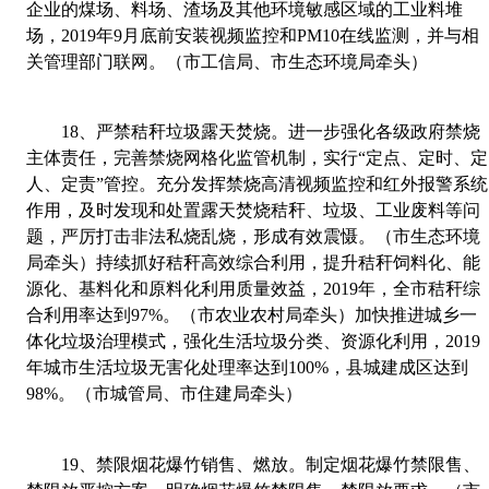
企业的煤场、料场、渣场及其他环境敏感区域的工业料堆
场，
2019
年
9
月底前安装视频监控和
PM10
在线监测，并与相
关管理部门联网。（市工信局、市生态环境局牵头）
18
、
严禁秸秆垃圾露天焚烧。进一步强化各级政府禁烧
主体责任，完善禁烧网格化监管机制，实行“定点、定时、定
人、定责”管控。充分发挥禁烧高清视频监控和红外报警系统
作用，及时发现和处置露天焚烧秸秆、垃圾、工业废料等问
题，严厉打击非法私烧乱烧，形成有效震慑。（市生态环境
局牵头）持续抓好秸秆高效综合利用，提升秸秆饲料
化、能
源化、基料化和原料化利用质量效益，
2019
年，全市秸秆综
合利用率达到
97%
。（市农业农村局牵头）加快推进城乡一
体化垃圾治理模式，强化生活垃圾分类、资源化利用，
2019
年城市生活垃圾无害化处理率达到
100%
，县城建成区达到
98%
。（市城管局、市住建局牵头）
19
、
禁限烟花爆竹销售、燃放。制定烟花爆竹禁限售、