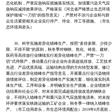
态化机制，严查应急响应措施落实情况。加强重污染天气应
急响应减排效果评估。严格落实《河北省严格禁止生态环境
保护领域“一刀切”的指导意见》，严禁对不涉污企业和与群
众生活紧密相关企业实行停产、停业、停工等措施。（市生
态环境局牵头）
30
、
科学实施差异化错峰生产。按照“多排多限、少排少
限、不排不限”的原则，秋冬季对钢铁、焦化、铸造、建材、
医药等高排放行业继续实行差异化错峰生产，严禁“一刀
切”式停限产，推动重点行业企业向全面超低排放、工艺技术
先进、产品优质高端、运输结构合理
的方向转型发展。修订
重点行业差异化错峰生产指导意见，开展重点行业污染物排
放绩效评估，制定差异化错峰生产实施方案，细化落实到具
体生产线、工序和设备，并明确安全生产措施，企业绩效评
估结果向社会公开。对未全面完成超低排放改造的钢铁企
业，不得列入错峰生产和重污染天气应急豁免清单。对未按
环评要求落实铁路运输的工矿企业，秋冬季一律纳入错峰生
产。（市工信局牵头，市生态环境局配合）
2019
年
6
月底前