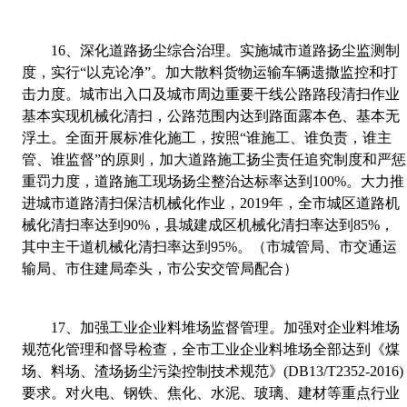
16
、
深化道路扬尘综合治理。实施城市道路扬尘监测制
度，实行“以克论净”。加大散料货物运输车辆遗撒监控和打
击力度。城市出入口及城市周边重要干线公路路段清扫作业
基本实现机械化清扫，公路范围内达到路面露本色、基本无
浮土。全面开展标准化施工，按照“谁施工
、谁负责，谁主
管、谁监督”的原则，加大道路施工扬尘责任追究制度和严惩
重罚力度，道路施工现场扬尘整治达标率达到
100%
。大力推
进城市道路清扫保洁机械化作业，
2019
年，全市城区道路机
械化清扫率达到
90%
，县城建成区机械化清扫率达到
85%
，
其中主干道机械化清扫率达到
95%
。（市城管局、市交通运
输局、市住建局牵头，市公安交管局配合）
17
、
加强工业企业料堆场监督管理。加强对企业料堆场
规范化管理和督导检查，全市工业企业料堆场全部达到《煤
场、料场、渣场扬尘污染控制技术规范》
(DB13/T2352-2016)
要求。对火电、钢铁、焦化、水泥、玻璃、建材等重点行业