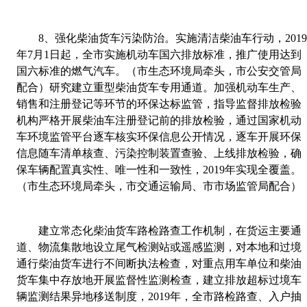
8
、
强化柴油货车污染防治。实施清洁柴油车行动，
201
年
7
月
1
日起，全市实施机动车国六排放标准，推广使用达到
国六标准的燃气汽车。（市生态环境局牵头，市公安交管局
配合）研究建立重型柴油货车专用通道。加强机动车生产、
销售和注册登记等环节的环保达标监管，指导监督排放检验
机构严格开展柴油车注册登记前的排放检验，通过国家机动
车环境监管平台逐车核实环保信息公开情况，逐车开展环保
信息随车清单核查、污染控制装置查验、上线排放检验，确
保车辆配置真实性、唯一性和一致性，
2019
年实现全覆盖。
（市生态环境局牵头，市交通运输局、市市场监管局配合）
建立常态化柴油货车路检路查工作机制，在货运主要通
道、物流集散地设立尾气检测站或遥感监测，对本地和过境
通行柴油货车进行不间断执法检查，对重点用车单位和柴油
货车集中存放地开展监督性监测检查，建立排放超标过境车
辆监测结果异地移送制度，
2019
年，全市路检路查、入户抽