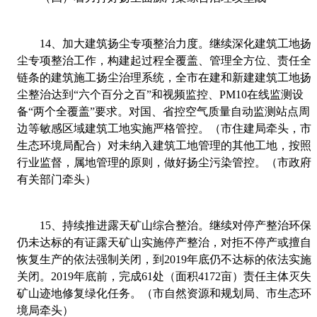
14
、
加大建筑扬尘专项整治力度。继续深化建筑工地扬
尘专项整治工作，构建起过程全覆盖、管理全方位、责任全
链条的建筑施工扬尘治理系统，全市在建和新建建筑工地扬
尘整治达到“六个百分之百”和视频监控、
PM10
在线监测设
备“两个全覆盖”要求。对国、省控空气质量自动监测站点周
边等敏感区域建筑工地实施严格管控。（市住建局牵头，市
生态环境局配合）对未纳入建筑工地管理的其他工地，按照
行业监督，属地管理的原则，做好扬尘污染管控。（市政府
有关部门牵头）
15
、
持续推进露天矿
山综合整治。继续对停产整治环保
仍未达标的有证露天矿山实施停产整治，对拒不停产或擅自
恢复生产的依法强制关闭，到
2019
年底仍不达标的依法实施
关闭。
2019
年底前，完成
61
处（面积
4172
亩）责任主体灭失
矿山迹地修复绿化任务。（市自然资源和规划局、市生态环
境局牵头）