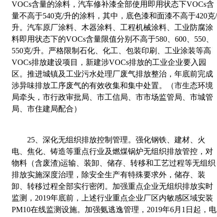
VOCs
含量的涂料，汽车修补漆全部使用即用状态下
VOCs
含
量不高于
540
克
/
升的涂料，其中，底色漆和面漆不高于
420
克
升。汽车原厂涂料、木器涂料、工程机械涂料、工业防腐涂
料即用状态下的
VOCs
含量限值分别不高于
580
、
600
、
550
、
550
克
/
升。严格限制石化、化工、包装印刷、工业涂装等高
VOCs
排放建设项目，新建涉
VOCs
排放的工业企业要入园
区。推进城镇及工业污水处理厂废气排放整治，年底前完成
涉异味排放工序废气的有效收集和集中处置。（市生态环境
局牵头，市行政审批局、市工信局、市市场监管局、市城管
局、市住建局配合）
25
、
深化无组织排放控制管理。强化钢铁、建材、火
电、焦化、铸造等重点行业及燃煤锅炉无组织排放管控，对
物料（含废渣
)
运输、装卸、储存、转移和工艺过程等无组织
排放实施深度治理，除安全生产有特殊要求外，储存、装
卸、转移过程全部实行密闭。加强重点企业无组织排放实时
监测，
2019
年底前，上述行业重点企业厂区内敏感区域安装
PM10
在线监测设施。加强氨逃逸管理，
2019
年
6
月
1
日起，电