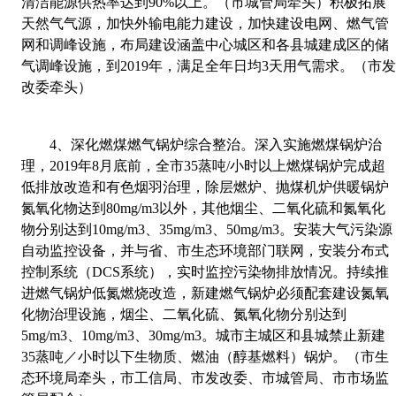
清洁能源供热率达到
90%
以上。（市城管局牵头）积极拓展
天然气气源，加快外输电能力建设，加快建设电网、燃气管
网和调峰设施，布局建设涵盖中心城区和各县城建成区的储
气调峰设施，到
2019
年，满足全年日均
3
天用气需求。（市
改委牵头）
4
、
深化燃煤燃气锅炉综合整治。深入实施燃煤锅炉治
理，
2019
年
8
月底前，全市
35
蒸吨
/
小时以上燃煤锅炉完成超
低排放改造和有色烟羽治理，除层燃炉、抛煤机炉供暖锅炉
氮氧化物达到
80mg/m3
以外，其他烟尘、二氧化硫和氮氧化
物分别达到
10mg/m3
、
35mg/m3
、
50mg/m3
。安装大气污染源
自动监控设备，并与省、市生态环境部门联网，安装分布式
控制系统（
DCS
系统），实时监控污染物排放情况。持续推
进燃气锅炉低氮燃烧改造，新建燃气锅炉必须配套建设氮氧
化物治理设施，烟尘、二氧化硫、氮氧化物分别达到
5mg/m3
、
10mg/m3
、
30mg/m3
。城市主城区和县城禁止新建
35
蒸吨／小时以下生物质、燃油（醇基燃料）锅炉。（市生
态环境局牵头，市工信局、市发改委、市城管局、市市场监