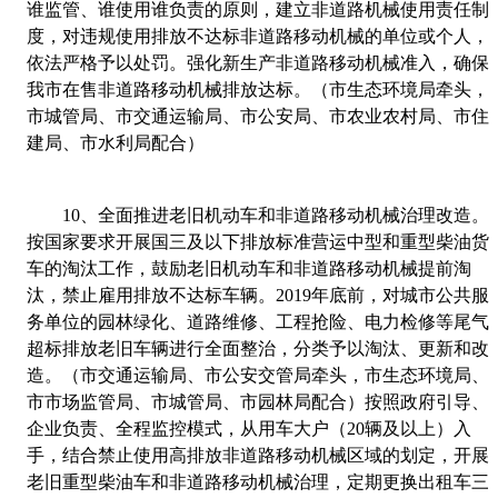
谁监管、谁使用谁负责的原则，建立非道路机械使用责任制
度，对违规使用排放不达标非道路移动机械的单位或个人，
依法严格予以处罚。强化新生产非道路移动机械准入，确保
我市在售非道路移动机械排放达标。（市生态环境局牵头，
市城管局、市交通运输局、市公安局、市农业农村局、市住
建局、市水利局配合）
10
、
全面推进老旧机动车和非道路移动机械治理改造。
按国家要求开展国三及以下排放标准营运中型和重型柴油货
车的淘汰工作，鼓励老旧机动车和非道路移动机械提前淘
汰，禁止雇用排放不达标车辆。
2019
年底前，对城市公共服
务单位的园林绿化、道路维修、工程抢险、电力检修等尾气
超标排放老旧车辆进行全面整治，分类予以淘汰、更新和改
造。（市交通运输局、市公安交管局牵头，市生态环境局、
市市场监管局、市城管局、市园林局配合）按照政府引导、
企业负责、全程监控模式，从用车大户（
20
辆及以上）入
手，结合禁止使用高排放非道路移动机械区域的划定，开展
老旧重型柴油车和非道路移动机械治理，定期更换出租车三