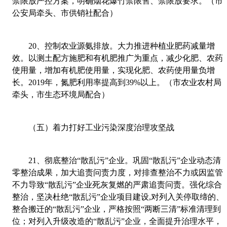
禁限放严控方案，明确烟花爆竹禁限售、禁限放要求。（市
公安局牵头、市供销社配合）
20
、
控制农业源氨排放。大力推进种植业肥药减量增
效。以测土配方施肥和有机肥推广为重点，减少化肥、农药
使用量，增加有机
肥使用量，实现化肥、农药使用量负增
长。
2019
年，氮肥利用率提高到
39%
以上。（市农业农村局
牵头，市生态环境局配合）
（五）着力打好工业污染深度治理攻坚战
21
、
彻底整治“散乱污”企业。巩固“散乱污”企业动态清
零整治成果，加大追责问责力度，对排查整治不力或因监管
不力导致“散乱污”企业死灰复燃的严肃追责问责。强化综合
整治，坚决杜绝“散乱污”企业项目建设
,
对列入关停取缔的、
整合搬迁的“散乱污”企业，严格按照“两断三清”标准清理到
位；对列入升级改造的“散乱污”企业，全面提升治理水平，