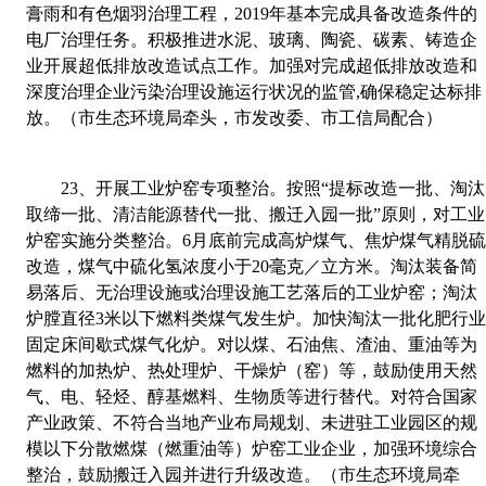
膏雨和有色烟羽治理工程，
2019
年基本完成具备改造条件的
电厂治理任务。积极推进水泥、玻璃、陶瓷、碳素、铸造企
业开展超低排放改造试点工作。加强对完成超低排放改造和
深度治理企业污染治理设施运行状况的监管
,
确保稳定达标排
放。（市生态环境局牵头，市发改委、市工信局配合）
23
、
开展工业炉窑专项整治。按照“提标改造一批、淘汰
取缔一批、清洁能源替代一批、搬迁入园一批”原则，对工业
炉窑实施分类整治。
6
月底前完成高炉煤气、焦炉煤气精脱
改造，煤气中硫化氢浓度小于
20
毫克／立方米。淘汰装备简
易落后、无治理设施或治理设施工艺落后的工业炉窑；淘汰
炉膛直径
3
米以下燃料类煤气发生炉。加快淘汰一批化肥行
固定床间歇式煤气化炉。对以煤、石油焦、渣油、重油等为
燃料的加热炉、热处理炉、干燥炉（窑）等，鼓励使用天然
气、电、轻烃、醇基燃料、生物质等进行替代。对符合国家
产业政策、不符合当地产业布局规划、未进驻工业园区的规
模以下分散燃煤（燃重油等）炉窑工业企业，加强环境综合
整治，鼓励搬迁入园并进行升级改造。（市生态环境局牵