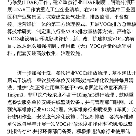
与修复
(LDAR)
工作，建立重点行业
LDAR
制度，明确分期开
展
LDAR
工作的重点工业企业清单。在
VOCs
排放集中工业园
区和产业聚集区，探索建立废气处理、排放监测、平台监
控、运营维护一体的第三方治理模式。开展
VOCs
排放总量
算技术研究，制定重点行业
VOCs
排放量核算方法。严格涉
VOCs
建设项目环境影响评价，新、改、扩建排放
VOCs
的项
目，应从源头加强控制，使用低（无）
VOCs
含量的原辅材
料，配套安装高效收集、治理设施。
进一步加强干洗、餐饮行业
VOCs
排放治理，基本淘汰
启式干洗机，餐饮服务单位安装高效油烟净化设施并每月清
洗、维护
1
次
,
正常使用率不低于
95%,
参照油烟浓度不高于
1mg/m3
、非甲烷总烃浓度不高于
10mg/m3
进行治理，鼓励重
点餐饮服务单位安装在线监测设备，并与管理部门联网。加
强汽车维修行业
VOCs
治理。汽车维修行业喷漆房（车间）
行密闭作业，安装废气净化设施，并达标排放。各汽车维修
单位应每半年开展一次
VOCs
排放浓度和净化率监测
,
形成监
测报告存档
,
并报环保部门备案。积极推进汽修行业使用低