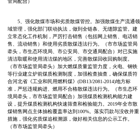
管局配合）
5
、
强化散煤市场和劣质散煤管控。加强散煤生产流通
域管理，强化部门联动执法，做到全链条、无缝隙监管。建
立常态化工作机制，严厉打击销售（包括网上销售、电话销
售、流动销售）和使用劣质散煤违法行为。（市市场监管局
牵头，市生态环境局、市公安局、市交通局配合）对已实施
清洁取暖和使用清洁煤的地区，完善散煤回收回购制度。
（市市场监管局牵头）加大燃煤质量监管力度，火电、钢铁
等行业建立炉前煤质检测制度，加强检查抽查，确保煤质符
合河北省《工业和民用燃料
煤》
(DB13/2081-2014)
地方标
准，严惩违规购进、燃用不合格散煤违法行为。（市生态环
境局牵头，市市场监管局配合）加强煤质检测机构能力建
设，提升煤质检测机构快速筛查和检验能力。
2019
年全市散
煤销售网点主体抽检覆盖率达到
100%
。落实罚款与没收并重
措施，强化劣质煤追根溯源，做好相关信息的公示工作。
（市市场监管局牵头）