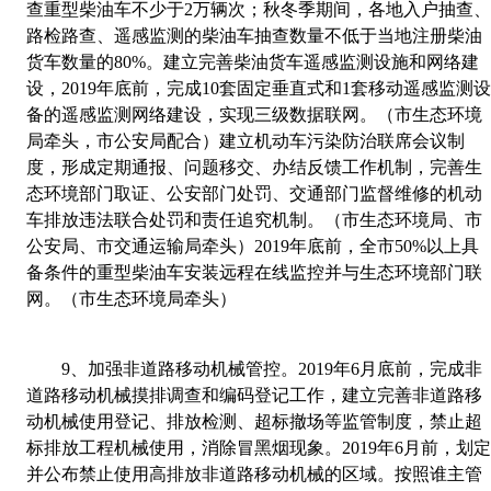
查重型柴油车不少于
2
万辆次；秋冬季期间，各地入户抽查
路检路查、遥感监测的柴油车抽查数量不低于当地注册柴油
货车数量的
80%
。建立完善柴油货车遥感监测设施和网络建
设，
2019
年底前，完成
10
套固定垂直式和
1
套移动遥感监测
备的遥感监测网络建设，实现三级数据联网。（市生态环境
局牵头，市公安局配合）建立机动车污染防治联席会议制
度，形成定期通报、问题移交、办结反馈工作机制，完善生
态环境部门取证、公安部门处罚、交通部门监督维修的机动
车排放违法联合处罚和责任追究机制。（市生态环境局、市
公安局、市交通运输局牵头）
2019
年底前，全市
50%
以上具
备条件的重型柴油车安装远程在线监控并与生态环境部门联
网。（市生态环境局牵头）
9
、
加强非道路移动机械管控。
2019
年
6
月底前，完成非
道路移动机械摸排调查和编码登记工作，建立完善非道路移
动机械使用登记、排放检测、超标撤场等监管制度，禁止超
标排放工程机械使用，消除冒黑烟现象。
2019
年
6
月前，划
并公布禁止使用高排放非道路移动机械的区域。按照谁主管