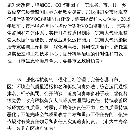
施升级改造，增加
CO
、
O3
监测因子，实现省、市、县、乡
四级空气质量监测国标六参数全覆盖。加快推进全市环境空
气和污染源
VOCs
监测能力建设，落实经费和人员保障，
201
年底前，市环境监控中心增设污染源
VOCs
监测能力。完善
尘监测和考评体系，实行月考核通报制度。完善大气环境监
管大数据平台建设，形成业务化运行能力。完善大气污染防
治专家咨询工作机制，深化与高校、科研院所合作，依托重
点实验室和工程技术中心，提升科学治理的针对性和有效
性。（市生态环境局牵头，各县市区政府负责）
35
、
强化考核奖惩。强化目标管理，完善各县（市、
区）环境空气质量通报排名和奖惩问责办法，综合运用通报
排名、经济奖罚、公开约谈、追责问责等多种手段，督促各
级党委、政府严格落实大气环境管理属地责任，持续改善区
域环境空气质量。对履行环境保护责任不力，空气质量持续
恶化，不能完成空气质量
改善目标和重点工作任务的，依法
依规对有关责任领导和责任人实施追责问责。（市大气办牵
头，各县市区政府负责）