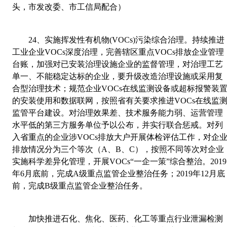
头，市发改委、市工信局配合）
24
、
实施挥发性有机物
(VOCs)
污染综合治理。持续推进
工业企业
VOCs
深度治理，完善辖区重点
VOCs
排放企业管理
台账，加强对已安装治理设施企业的监督管理，对治理工艺
单一、不能稳定达标的企业，要升级改造治理设施或采用复
合型治理技术；规范企业
VOCs
在线监测设备或超标报警装
的安装使用和数据联网，按照省有关要求推进
VOCs
在线监
监管平台建设。对治理效果差、技术服务能力弱、运营管理
水平低的第三方服务单位予以公布，并实行联合惩戒。对列
入省重点的企业涉
VOCs
排放大户开展体检评估工作，对企
排放情况分为三个等次（
A
、
B
、
C
），按照不同等次对企业
实施科学差异化管理，开展
VOCs
“一企一策”综合整治。
2019
年
6
月底前，完成
A
级重点监管企业整治任务；
2019
年
12
月底
前，完成
B
级重点监管企业整治任务。
加快推进石化、焦化、医药、化工等重点行业泄漏检测