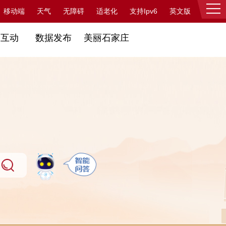
支持Ipv6
移动端
天气
无障碍
适老化
英文版
登录
民互动
数据发布
美丽石家庄