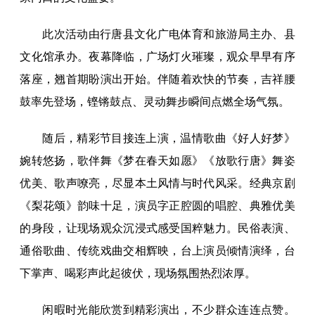
此次活动由行唐县文化广电体育和旅游局主办、县
文化馆承办。夜幕降临，广场灯火璀璨，观众早早有序
落座，翘首期盼演出开始。伴随着欢快的节奏，吉祥腰
鼓率先登场，铿锵鼓点、灵动舞步瞬间点燃全场气氛。
随后，精彩节目接连上演，温情歌曲《好人好梦》
婉转悠扬，歌伴舞《梦在春天如愿》《放歌行唐》舞姿
优美、歌声嘹亮，尽显本土风情与时代风采。经典京剧
《梨花颂》韵味十足，演员字正腔圆的唱腔、典雅优美
的身段，让现场观众沉浸式感受国粹魅力。民俗表演、
通俗歌曲、传统戏曲交相辉映，台上演员倾情演绎，台
下掌声、喝彩声此起彼伏，现场氛围热烈浓厚。
闲暇时光能欣赏到精彩演出，不少群众连连点赞。