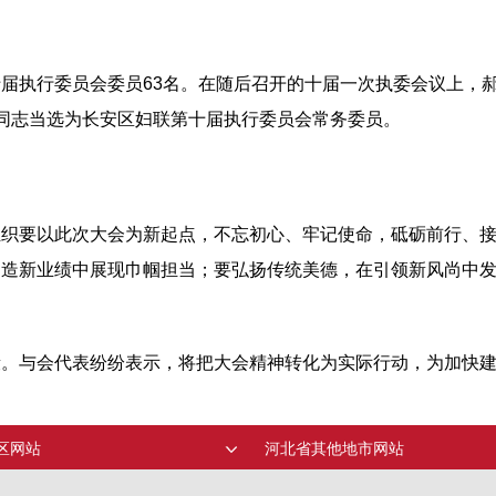
届执行委员会委员63名。在随后召开的十届一次执委会议上，
同志当选为长安区妇联第十届执行委员会常务委员。
组织要以此次大会为新起点，不忘初心、牢记使命，砥砺前行、
创造新业绩中展现巾帼担当；要弘扬传统美德，在引领新风尚中
段。与会代表纷纷表示，将把大会精神转化为实际行动，为加快