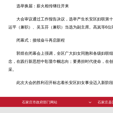
选举换届：薪火相传继往开来
大会审议通过工作报告决议，选举产生长安区妇联第十
运平（兼职）、吴玉芬（兼职）当选为副主席。高岚等6位
闭幕式：接续奋斗再启新程
郭煜在闭幕会上强调，全区广大妇女同胞和各级妇联
念，在践行新思想中彰显巾帼志向；要勇担时代使命，在
采。
此次大会的胜利召开标志着长安区妇女事业迈入新阶