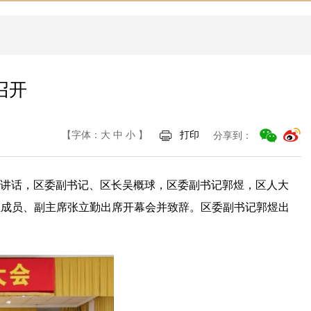
召开
【字体：
大
中
小
】
打印
分享到：
会并讲话，区委副书记、区长吴概球，区委副书记郭煜，区人大
组成员、副主席张立勤出席开幕会并致辞。区委副书记郭煜出