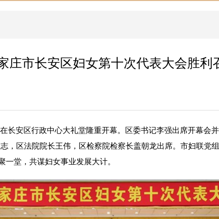
家庄市长安区妇女第十次代表大会胜利
表大会在长安区行政中心大礼堂隆重开幕。区委书记李强出席开幕
永志，区法院院长王伟，区检察院检察长盖朝龙出席。市妇联党
齐聚一堂，共谋妇女事业发展大计。