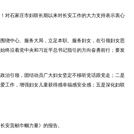
候！对石家庄市妇联长期以来对长安工作的大力支持表示衷心
持围绕中心、服务大局，立足本职、服务妇女，在引领妇女思
，始终沿着党中央和习近平总书记指引的方向奋勇前行；要发
。
想政治引领，团结动员广大妇女坚定不移听党话跟党走；二是
关爱工作，增强妇女儿童获得感幸福感安全感；五是深化妇联
丽长安贡献巾帼力量》的报告。