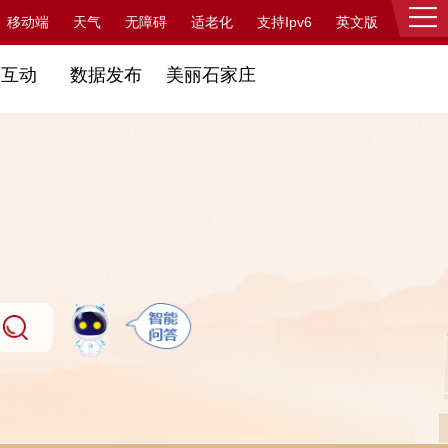
支持Ipv6
移动端
天气
无障碍
适老化
英文版
登录
民互动
数据发布
美丽石家庄