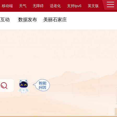
支持Ipv6
移动端
天气
无障碍
适老化
英文版
登录
民互动
数据发布
美丽石家庄