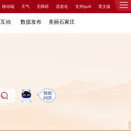
支持Ipv6
移动端
天气
无障碍
适老化
英文版
登录
民互动
数据发布
美丽石家庄