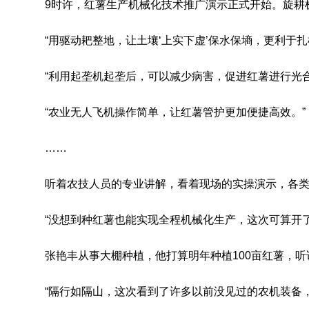
9时许，红薯生产机械化技术推广演示正式开始。旋耕
“用驱动耙整地，让土壤‘上实下虚’保水保墒，更利于扎
“利用起垄机起垄后，可以减少病害，促进红薯进行光合
“农业无人飞机操作简单，让红薯管护更加便捷高效。”
……
听着农技人员的专业讲解，看着现场的实操演示，各
“没想到种红薯也能实现全程机械化生产，这次可算开
张艳丰从事大棚种植，他打算明年种植100亩红薯，听
“隔行如隔山，这次看到了许多以前没见过的农机装备