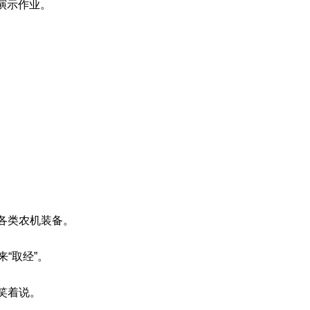
演示作业。
各类农机装备。
“取经”。
笑着说。