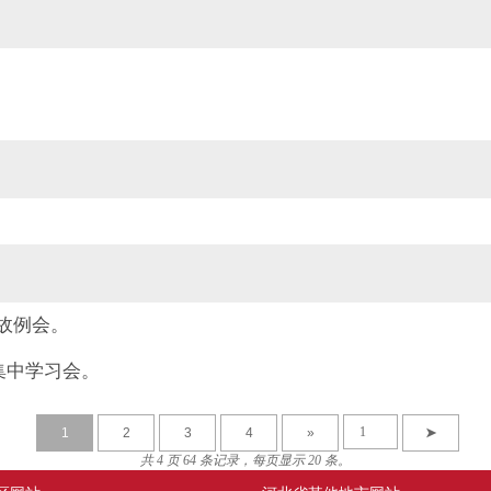
故例会。
次集中学习会。
1
2
3
4
»
➤
共 4 页 64 条记录，每页显示 20 条。