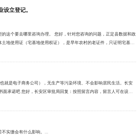
业设立登记
。
型的这个要去哪里咨询办理。 您好，针对您咨询的问题，正定县数据和政
体土地使用证（宅基地使用权证），是早年农村的老证件，只证明宅基地
记房屋信息。如果想办理公司注册登记，需提供房屋产权证明或提交所在
...
 也就是电子商务公司），无生产等污染环境、不会影响居民生活。长安
书面承诺吧 您好，长安区审批局回复：按照留言内容，留言人可在设立
进一步放宽市场主体住所（经营场所）登记条件的规定》，对利用住宅从
实缴会有什么影响。...