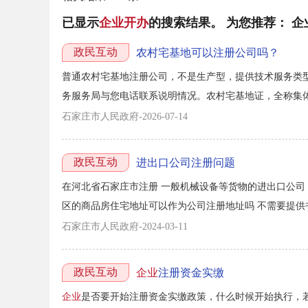
已显示
企业开办
的搜索结果。
为您推荐：
企
政民互动
农村宅基地可以注册公司吗？
普通农村宅基地注册公司，不是生产型，提供技术服务类
务服务局与您电话联系说明情况。农村宅基地证，全称集
地皮使用权，只登记土地面积、四至边界、使用人，不登
石家庄市人民政府-2026-07-14
地乡 镇 政府出具的相关证明。另外按照《民法典》规定，住
政民互动
进出口公司注册问题
在河北省石家庄市注册 一般机械设备等货物的进出口公司
区的商品房住宅地址可以作为公司注册地址吗 不需要提供
公司时登记“货物进出口”等相关经营范围。根据《河北省
石家庄市人民政府-2024-03-11
事电子商务等不污染环境、不影响居民生活的经营主...
政民互动
企业
注册资金实缴
企业
是否要开始注册资金实缴政策，什么时候开始执行，若不