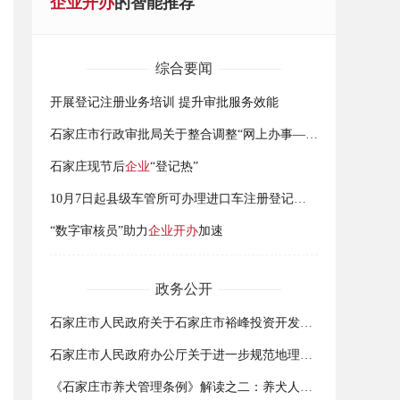
企业开办
的智能推荐
综合要闻
开展登记注册业务培训 提升审批服务效能
石家庄市行政审批局关于整合调整“网上办事——登记注册”业务系统的通告
石家庄现节后
企业
“登记热”
10月7日起县级车管所可办理进口车注册登记业务
“数字审核员”助力
企业开办
加速
政务公开
石家庄市人民政府关于石家庄市裕峰投资开发有限公司注册发行2015年第一期非公开定向债务融资工具说明的函
石家庄市人民政府办公厅关于进一步规范地理标志商标注册和管理工作的实施意见
《石家庄市养犬管理条例》解读之二：养犬人这样办理养犬登记证