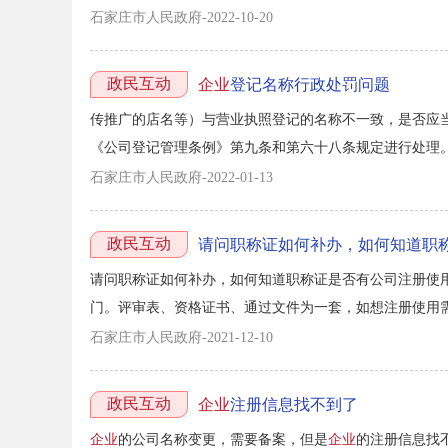
石家庄市人民政府-2022-10-20
政民互动
企业
登记名称行政处罚问题
传推广的店名等）与营业执照登记的名称不一致，是否应当
《公司登记管理条例》第九条和第六十八条规定进行处理。 第
注册资本 五 公司类型 六 经营范围 七 营业期限 八 
石家庄市人民政府-2022-01-13
记事项发生变更时，未依照本条例...
政民互动
请问职称证如何补办，如何知道职
请问职称证如何补办，如何知道职称证是否有公司注册使
门。评审表、资格证书、通过文件为一套，如想注册使用需
石家庄市人民政府-2021-12-10
政民互动
企业
注册信息找不到了
企业
的公司名称变更，需要备案，但是
企业
的注册信息找