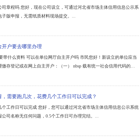
公司章程吗 您好，现在公司设立，可通过河北省市场主体信用信息公示系
子版申报，无需纸质材料现场提交。...
金开户要去哪里办理
要带什么资料 可以在单位网厅自主开户吗 市民您好！新设立的单位应当
缴存登记或在网上自主开户：（一） nbsp 载有统一社会信用代码的单
p 职工工资表；（三） nbsp 法定代表人（负责人）有效身份证件原件或
请，需要跑几次，花费几个工作日可以完成？
几个工作日可以完成 您好，您可以通过河北省市场主体信用信息公示系统
司名称无任何问题，0.5个工作日可办理完结。...