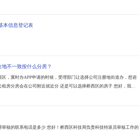
基本信息登记表
住地不一致按什么分房？
区，冀时办APP申请的时候，受理部门让选择公司注册地街道办，想咨
租房分房会在公司附近就近分 还是可以选择桥西区的房子 您好，我市
。政策规定，外来务工人员和新就业职工由工作单位注册地街道办事处受
...
册审核的联系电话是多少 您好！桥西区科技局负责科技特派员审核工作的