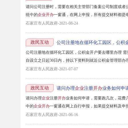
请问公司注册时，需要在相关主管部门备案公司制度或者
统中的
企业开办
一窗通，在网上申报，所有提交材料都是电
石家庄市人民政府-2021-08-24
政民互动
公司注册地在循环化工园区，公积
公司注册地在循环化工园区，公积金开户要去哪里办理 需
自设立之日起30日内，持以下资料到就近公积金管理部办理
位证件（如营业执照副本、事业法人证书等）；（二） nbs
石家庄市人民政府-2021-07-07
加盖单位公章的复印件；（四） nbsp...
政民互动
请问办理
企业
注册
开办
业务如何申
请问办理
企业
注册
开办
业务如何申请，需要跑几次，花费
中的
企业开办
一窗通在网上自行申报，如果提交材料及申报公
石家庄市人民政府-2021-06-16