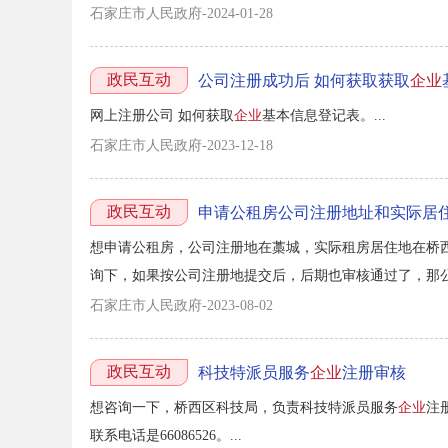
石家庄市人民政府-2024-01-28
政民互动
公司注册成功后 如何获取获取
企业
网上注册公司 如何获取
企业
基本信息登记表。...
石家庄市人民政府-2023-12-18
政民互动
申请公租房公司注册地址和实际居
想申请公租房，公司注册地在藁城，实际租房居住地在桥西
询下，如果按公司注册地提交后，后期也审核通过了，那公
公租房保障资格由街道办事处和区住房保障部门两级审核
石家庄市人民政府-2023-08-02
理，受理范围为长安区、桥西区、新华区、裕华区。由于您的
政民互动
科技特派员服务
企业
注册审核
想咨询一下，桥西区科技局，负责科技特派员服务
企业
注
联系电话是66086526。...