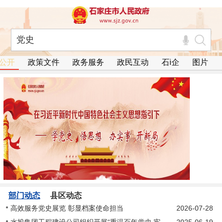
公开
政策文件
政务服务
政民互动
石i企
图片
部门动态
县区动态
高效服务党史展览 彰显档案使命担当
2026-07-28
水投集团工程建设公司组织开展“重温百年党史 牢记初心使命”党课专题培训会
2025-06-19