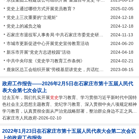
党史上通过哪些方式开展党员教育？
2025-02-05
党史上三次重要的“立规矩”
2024-12-18
党史上的减负之喻
2024-12-18
石家庄市退役军人事务局 中共石家庄市委党史研究室 举行纪念石家庄解放77周年升国旗仪式
2024-11-13
市城市更新促进中心开展党史宣传教育活动
2024-06-20
新乐市开展“党史方志进校园”活动
2024-04-18
中共中央印发《党史学习教育工作条例》
2024-02-21
鹿泉区总工会组织开展“劳模基层讲党史，共话红心暖人心”主题宣讲活动
2023-08-15
政府工作报告——2026年2月5日在石家庄市第十五届人民代
表大会第七次会议上
过去五年，我们扎实开展
党史
学习教育、学习贯彻习近平新时代中国特
色社会主义思想主题教育、党纪学习教育、深入贯彻中央八项规定精神
学习教育，认真贯彻全面从严治党战略部署，整治群众身边不正之风和
腐败问题，自觉接受人大、政协监督，获评...
石家庄市人民政府-2026-02-10
2022年1月23日在石家庄市第十五届人民代表大会第二次会议
上的政府工作报告