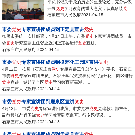
平总书记关于党的历史的重要论述，充分认识
开展
党史
学习教育的重大意义；认真研读
党史
石家庄市人民政府2021-04-15
基本著作，全面了解中国共产党百年奋斗的光
辉历程和历史性贡献；深刻把握开展
党史
学习
教育的重点和开展
党史
学习教育，要学懂弄
市委
党史
专家宣讲团成员到正定县宣讲
党史
通...
按照市委统一安排部署，4月14日上午，市委
党史
专家宣讲团成员、市
委
党史
研究室副主任张亚强到正定县进行
党史
宣讲。...
石家庄市人民政府-2021-04-15
市委
党史
专家宣讲团成员到循环化工园区宣讲
党史
4月12日，按照《石家庄市
党史
专题宣讲工作总体安排》要求，石家庄
市委
党史
专家宣讲团成员、石家庄学院教授崔利宏到循环化工园区进行
党史
宣讲，掀起了全区
党史
学习教育新高潮。...
石家庄市人民政府-2021-04-14
市委
党史
专家宣讲团到鹿泉区宣讲
党史
4月12日，市委
党史
专家宣讲团成员、市委党校
党史
党建教研部主任、
副教授张占辉围绕
党史
学习教育到鹿泉区进行专题授课。...
石家庄市人民政府-2021-04-13
市委
党史
专家宣讲团成员到无极县宣讲
党史