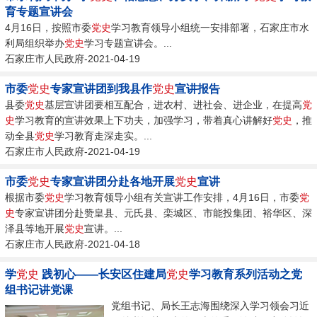
育专题宣讲会
4月16日，按照市委
党史
学习教育领导小组统一安排部署，石家庄市水
利局组织举办
党史
学习专题宣讲会。...
石家庄市人民政府-2021-04-19
市委
党史
专家宣讲团到我县作
党史
宣讲报告
县委
党史
基层宣讲团要相互配合，进农村、进社会、进企业，在提高
党
史
学习教育的宣讲效果上下功夫，加强学习，带着真心讲解好
党史
，推
动全县
党史
学习教育走深走实。...
石家庄市人民政府-2021-04-19
市委
党史
专家宣讲团分赴各地开展
党史
宣讲
根据市委
党史
学习教育领导小组有关宣讲工作安排，4月16日，市委
党
史
专家宣讲团分赴赞皇县、元氏县、栾城区、市能投集团、裕华区、深
泽县等地开展
党史
宣讲。...
石家庄市人民政府-2021-04-18
学
党史
践初心——长安区住建局
党史
学习教育系列活动之党
组书记讲党课
党组书记、局长王志海围绕深入学习领会习近