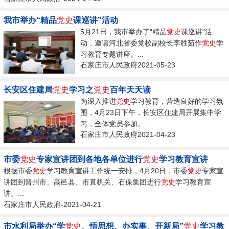
我市举办“精品
党史
课巡讲”活动
5月21日，我市举办了“精品
党史
课巡讲”活
动，邀请河北省委党校副校长李胜茹作
党史
学
习教育专题讲座。...
石家庄市人民政府2021-05-23
长安区住建局
党史
学习之
党史
百年天天读
为深入推进
党史
学习教育，营造良好的学习氛
围，4月23日下午，长安区住建局开展集中学
习，全体党员参加。...
石家庄市人民政府2021-04-23
市委
党史
专家宣讲团到各地各单位进行
党史
学习教育宣讲
根据市委
党史
学习教育宣讲工作统一安排，4月20日，市委
党史
专家宣
讲团到晋州市、高邑县、市直机关、石保集团进行
党史
学习教育宣
讲。...
石家庄市人民政府-2021-04-21
市水利局举办“学
党史
、悟思想、办实事、开新局”
党史
学习教