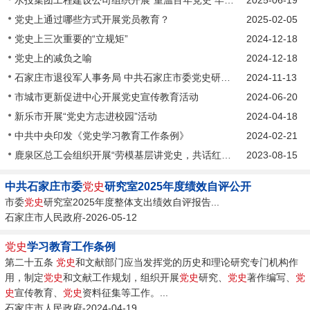
党史上通过哪些方式开展党员教育？
2025-02-05
党史上三次重要的“立规矩”
2024-12-18
党史上的减负之喻
2024-12-18
石家庄市退役军人事务局 中共石家庄市委党史研究室 举行纪念石家庄解放77周年升国旗仪式
2024-11-13
市城市更新促进中心开展党史宣传教育活动
2024-06-20
新乐市开展“党史方志进校园”活动
2024-04-18
中共中央印发《党史学习教育工作条例》
2024-02-21
鹿泉区总工会组织开展“劳模基层讲党史，共话红心暖人心”主题宣讲活动
2023-08-15
中共石家庄市委
党史
研究室2025年度绩效自评公开
市委
党史
研究室2025年度整体支出绩效自评报告...
石家庄市人民政府-2026-05-12
党史
学习教育工作条例
第二十五条
党史
和文献部门应当发挥党的历史和理论研究专门机构作
用，制定
党史
和文献工作规划，组织开展
党史
研究、
党史
著作编写、
党
史
宣传教育、
党史
资料征集等工作。...
石家庄市人民政府-2024-04-19