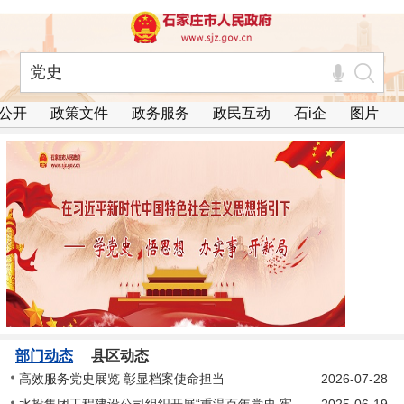
公开
政策文件
政务服务
政民互动
石i企
图片
部门动态
县区动态
高效服务党史展览 彰显档案使命担当
2026-07-28
水投集团工程建设公司组织开展“重温百年党史 牢记初心使命”党课专题培训会
2025-06-19