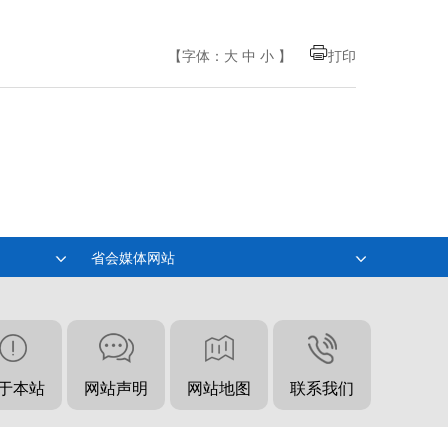
【字体：
大
中
小
】
打印