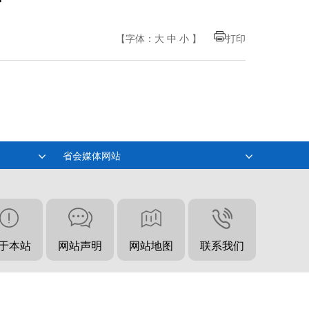
【字体：
大
中
小
】
打印