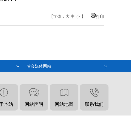
【字体：
大
中
小
】
打印