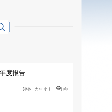
作年度报告
【字体：
大
中
小
】
打印