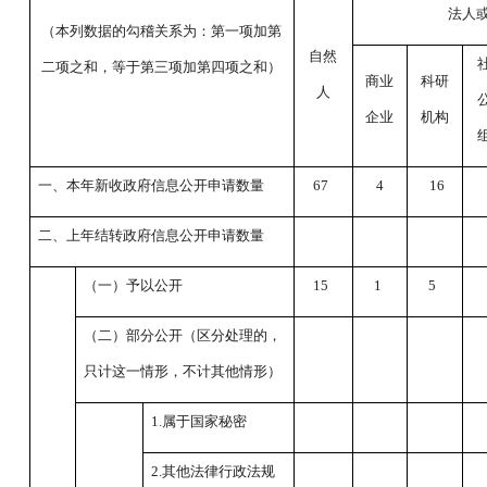
法人
（本列数据的勾稽关系为：第一项加第
自然
二项之和，等于第三项加第四项之和）
商业
科研
人
企业
机构
一、本年新收政府信息公开申请数量
67
4
16
二、上年结转政府信息公开申请数量
（一）予以公开
15
1
5
（二）部分公开（区分处理的，
只计这一情形，不计其他情形）
1.属于国家秘密
2.其他法律行政法规