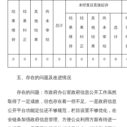
未经复议直接起诉
结
结
其
尚
结
结
其
尚
果
果
他
未
总计
果
果
他
未
总
维
纠
结
审
维
纠
结
审
计
持
正
果
结
持
正
果
结
0
0
0
0
0
0
0
0
0
0
五、存在的问题及改进情况
存在的问题：市政府办公室政府信息公开工作虽然
取得了一定成效，但也存在着一些不足。一是政府信息
公开平台功能定位还不够规范，栏目设置不够优化，在
全链条加强政府信息管理、方便公众利用方面有待进一