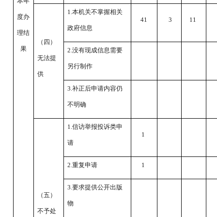
本年
1.本机关不掌握相关
度办
41
3
11
政府信息
理结
（四）
果
2.没有现成信息需要
无法提
另行制作
供
3.补正后申请内容仍
不明确
1.信访举报投诉类申
1
请
2.重复申请
1
3.要求提供公开出版
（五）
物
不予处