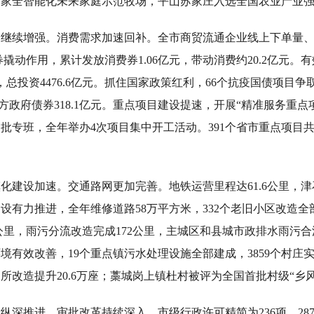
首家全智能化未来家庭示范牧场，平山苏家庄入选全国农业产业
继续增强。消费需求加速回补。全市商贸流通企业线上下单量、
券撬动作用，累计发放消费券1.06亿元，带动消费约20.2亿元。
总投资4476.6亿元。抓住国家政策红利，66个抗疫国债项目争取
地方政府债券318.1亿元。重点项目建设提速，开展“精准服务重点
专班，全年举办4次项目集中开工活动。391个省市重点项目共完成
化建设加速。交通路网更加完善。地铁运营里程达61.6公里，
设有力推进，全年维修道路58万平方米，332个老旧小区改造
3公里，雨污分流改造完成172公里，主城区和县城市政排水雨污
有效改善，19个重点镇污水处理设施全部建成，3859个村庄实
改造提升20.6万座；藁城岗上镇杜村被评为全国首批村级“乡
深推进。审批改革持续深入，市级行政许可精简为236项，287个