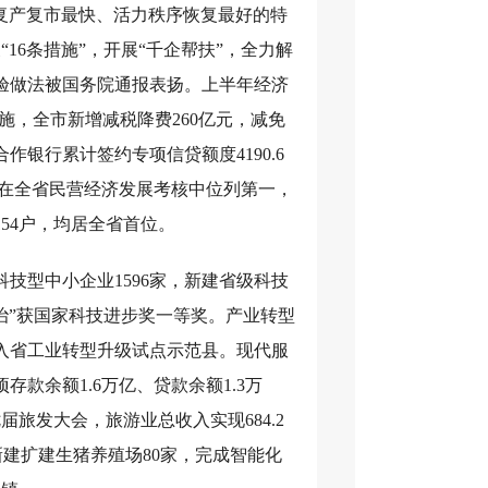
复产复市最快、活力秩序恢复最好的特
6条措施”，开展“千企帮扶”，全力解
经验做法被国务院通报表扬。上半年经济
施，全市新增减税降费260亿元，减免
作银行累计签约专项信贷额度4190.6
我市在全省民营经济发展考核中位列第一，
154户，均居全省首位。
技型中小企业1596家，新建省级科技
治”获国家科技进步奖一等奖。产业转型
入省工业转型升级试点示范县。现代服
款余额1.6万亿、贷款余额1.3万
旅发大会，旅游业总收入实现684.2
新建扩建生猪养殖场80家，完成智能化