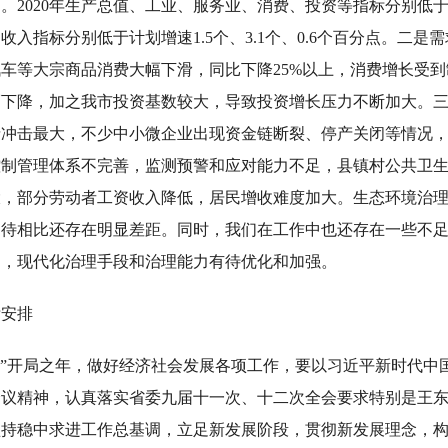
020年生产总值、工业、服务业、消费、投资等指标分别低于计划增速
民收入指标分别低于计划增速1.5个、3.1个、0.6个百分点。
车等大宗商品消费大幅下滑，同比下降25%以上，消费增长受
幅下降，加之我市投资基数较大，导致投资增长压力不断加大。
情冲击最大，不少中小微企业出现资金链断裂、停产关闭等情况
控制管理体系不完善，监测预警和应对能力不足，县镇村公共卫
大，部分劳动者工资收入降低，居民增收难度加大。生态环境治
期待相比还存在明显差距。同时，我们在工作中也还存在一些不
题，现代化治理手段和治理能力有待优化和加强。
标安排
十四五”开局之年，做好经济社会发展各项工作，要以习近平新时代
会议精神，认真落实省委九届十一次、十二次全会要求特别是王
坚持稳中求进工作总基调，立足新发展阶段，贯彻新发展理念，