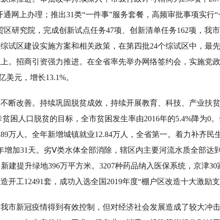
服务开通网上办理；推出31类“一件事”服务套餐，高频审批事项实
贸区研究院，完成创新试点任务47项、创新清单任务162项，我
综试区建设实施方案和相关政策，在第四批24个综试区中，最
以上。招商引资强力推进。在全省率先举办网络签约会，实施党
亿美元，增长13.1%。
不断改善。持续巩固脱贫成效，持续开展教育、科技、产业扶贫
立卡贫困人口脱贫的目标，全市贫困发生率由2016年的5.4%降
1.89万人。全年新增城镇就业12.84万人，全省第一。着力补
去年增加31天。劣Ⅴ类水体全部消除，辖区内主要河流水质全部达
万亩，新建提升绿地396万平方米。3207种药品纳入医保系统，京
开工12491套，成功入选全国2019年度“棚户区改造十大激励
管我市新冠疫情得到有效控制，但对经济社会发展造成了较大冲