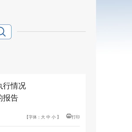
执行情况
的报告
【字体：
大
中
小
】
打印