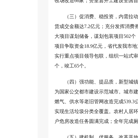
牧场改造66家；赞皇县开工建设全国
（三）促消费、稳投资，内需拉动
货成交金额达7.2亿元；充分发挥消费
大项目谋划储备，谋划包装项目502个，
项目争取资金18.9亿元，省代发我市
实行重点项目领导包联，组织一站式审批
个，竣工65个。
（四）强功能、提品质，新型城镇
为国家公交都市建设示范城市。城市建
燃气、供水等老旧管网改造完成539.
实现生活垃圾分类全覆盖。农村人居环境
户危房改造任务圆满完成；全年完成厕所
（五）建机制、优服务，改革开放纵