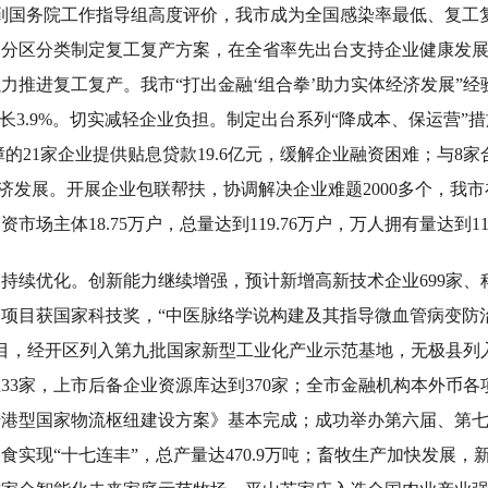
到国务院工作指导组高度评价，我市成为全国感染率最低、复工
分区分类制定复工复产方案，在全省率先出台支持企业健康发展“1
力推进复工复产。我市“打出金融‘组合拳’助力实体经济发展”
长3.9%。切实减轻企业负担。制定出台系列“降成本、保运营”措
的21家企业提供贴息贷款19.6亿元，缓解企业融资困难；与8家合
营经济发展。开展企业包联帮扶，协调解决企业难题2000多个，
场主体18.75万户，总量达到119.76万户，万人拥有量达到1
持续优化。创新能力继续增强，预计新增高新技术企业699家、科
9个项目获国家科技奖，“中医脉络学说构建及其指导微血管病变防
项目，经开区列入第九批国家新型工业化产业示范基地，无极县列
3家，上市后备企业资源库达到370家；全市金融机构本外币各项存
港型国家物流枢纽建设方案》基本完成；成功举办第六届、第七届
实现“十七连丰”，总产量达470.9万吨；畜牧生产加快发展，