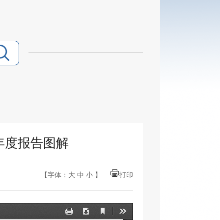
年度报告图解
【字体：
大
中
小
】
打印