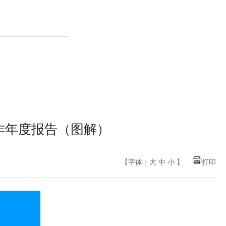
作年度报告（图解）
【字体：
大
中
小
】
打印