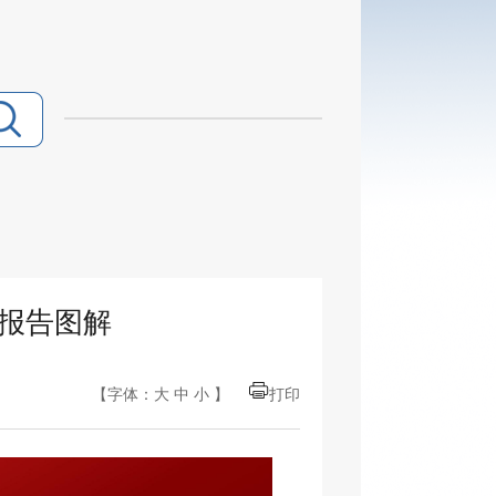
度报告图解
【字体：
大
中
小
】
打印