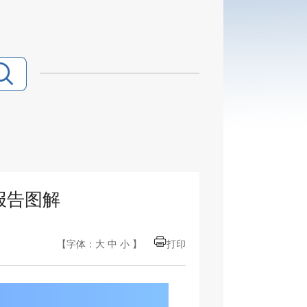
报告图解
【字体：
大
中
小
】
打印