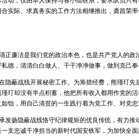
体活动，仅由本人保持与各小组联系，要求队员只有
切合实际、求真务实的工作方法相继推出，龚昌荣率
正廉洁是我们党的政治本色，也是共产党人的政治
严私德，清清白白做人、干干净净做事，做到克己奉
隐蔽战线开展秘密工作。为筹措经费，熊瑾玎先后
熊瑾玎却没有半点积蓄，他把所有收入都用作党的活
之如饴，用自己清贫的一生践行着为党工作、对党忠
发扬隐蔽战线恪守纪律规矩的优良传统，有力推动
造一支忠诚干净担当的新时代国安铁军，为加快全面