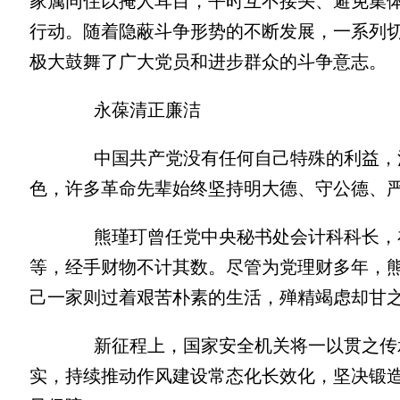
家属同住以掩人耳目，平时互不接头、避免集
行动。随着隐蔽斗争形势的不断发展，一系列
极大鼓舞了广大党员和进步群众的斗争意志。
永葆清正廉洁
中国共产党没有任何自己特殊的利益，清
色，许多革命先辈始终坚持明大德、守公德、
熊瑾玎曾任党中央秘书处会计科科长，在
等，经手财物不计其数。尽管为党理财多年，
己一家则过着艰苦朴素的生活，殚精竭虑却甘
新征程上，国家安全机关将一以贯之传承
实，持续推动作风建设常态化长效化，坚决锻