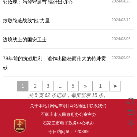
2024/04/
23
郭汝瑰：污淖守廉节 谲计出贞心
2024/03/
12
致敬隐蔽战线“她”力量
2024/03/
06
边境线上的国安卫士
2023/09/
06
78年前的抗战胜利，谁作出隐秘而伟大的特殊贡
献
1
2
3
...
5
»
➤
共 5 页 62 条记录，每页显示 15 条。
关于本站
|
网站声明
|
网站地图
|
联系我们
石家庄市人民政府办公室主办
石家庄市电子政务中心承办
今日访问量：
720389