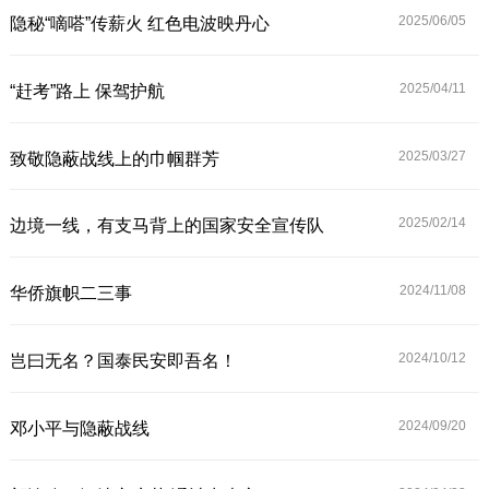
2025/06/
05
隐秘“嘀嗒”传薪火 红色电波映丹心
2025/04/
11
“赶考”路上 保驾护航
2025/03/
27
致敬隐蔽战线上的巾帼群芳
2025/02/
14
边境一线，有支马背上的国家安全宣传队
2024/11/
08
华侨旗帜二三事
2024/10/
12
岂曰无名？国泰民安即吾名！
2024/09/
20
邓小平与隐蔽战线