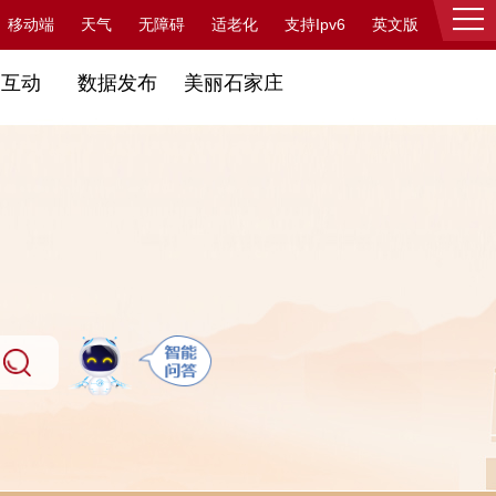
支持Ipv6
移动端
天气
无障碍
适老化
英文版
登录
民互动
数据发布
美丽石家庄