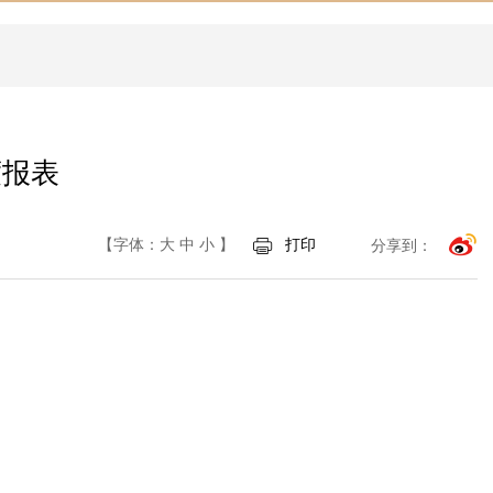
度报表
【字体：
大
中
小
】
打印
分享到：