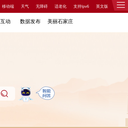
支持Ipv6
移动端
天气
无障碍
适老化
英文版
登录
民互动
数据发布
美丽石家庄