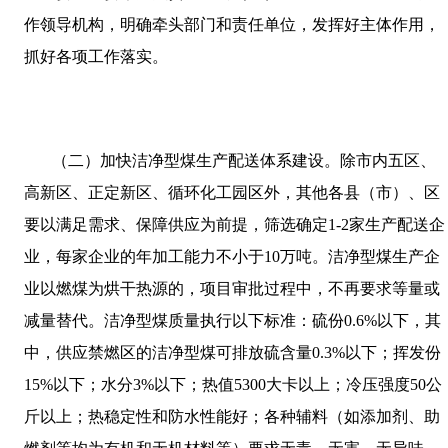
作领导机构，明确牵头部门和责任单位，发挥好主体作用，
抓好各项工作落实。
（二）加快洁净型煤生产配送体系建设。除市内五区、
高新区、正定新区、循环化工园区外，其他各县（市）、区
要以满足需求、保障供应为前提，筛选确定
1-2
家生产配送企
业，每家企业的年加工能力不小于
10
万吨。洁净型煤生产企
业以燃煤为烘干热源的，项目审批过程中，不再要求等量或
减量替代。洁净型煤质量执行以下标准：硫份
0.6%
以下，其
中，供应禁燃区的洁净型煤可排放硫含量
0.3%
以下；挥发份
15%
以下；水分
3%
以下；热值
5300
大卡以上；冷压强度
50
公
斤
以上；热稳定性和防水性能好；各种辅料（如添加剂、助