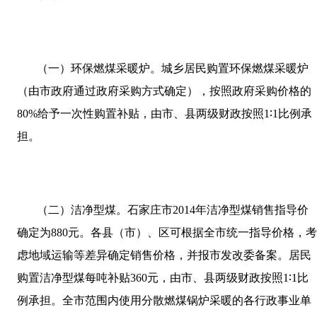
（一）环保燃煤采暖炉。城乡居民购置环保燃煤采暖炉
（由市政府通过政府采购方式确定），按照政府采购价格的
80%
给予一次性购置补贴，由市、县两级财政按照
1
∶
1
比例承
担。
（二）洁净型煤。石家庄市
2014
年洁净型煤销售指导价
确定为
880
元。各县（市）、区可根据全市统一指导价格，
虑地域运输等差异确定销售价格，并报市发改委备案。居民
购置洁净型煤每吨补贴
360
元，由市、县两级财政按照
1
∶
1
比
例承担。全市范围内使用分散燃煤锅炉采暖的各行政事业单