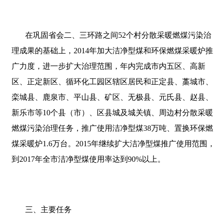
在巩固省会二、三环路之间
52
个村分散采暖燃煤污染治
理成果的基础上，
2014
年加大洁净型煤和环保燃煤采暖炉推
广力度，进一步扩大治理范围，年内完成市内五区、高新
区、正定新区、循环化工园区辖区居民和正定县、藁城市、
栾城县、鹿泉市、平山县、矿区、无极县、元氏县、赵县、
新乐市等
10
个县（市）、区县城及城关镇、周边村分散采暖
燃煤污染治理任务，推广使用洁净型煤
38
万吨、置换环保燃
煤采暖炉
1.6
万台。
2015
年继续扩大洁净型煤推广使用范围，
到
2017
年全市洁净型煤使用率达到
90%
以上。
三、主要任务