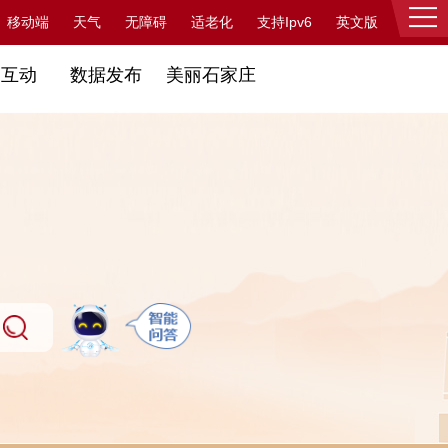
支持Ipv6
移动端
天气
无障碍
适老化
英文版
登录
民互动
数据发布
美丽石家庄