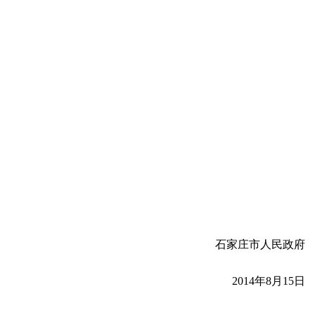
。
石家庄市人民政府
2014
年
8
月
15
日