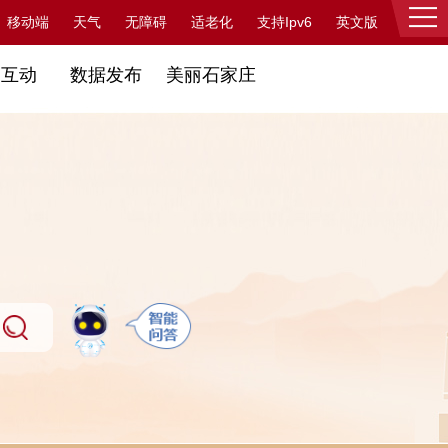
支持Ipv6
移动端
天气
无障碍
适老化
英文版
登录
民互动
数据发布
美丽石家庄