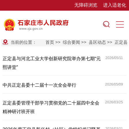
无障碍浏览
进入适老化
当前的位置：
首页
>>
综合要闻
>>
县区动态
>>
正定县
2026/05/
11
正定县与河北工业大学创新研究院举办第七期“元
熙讲堂”
2026/05/
09
中共正定县委十二届十一次全会举行
2026/03/
25
正定县委管理干部学习贯彻党的二十届四中全会
精神研讨班开班
2026/03/
11