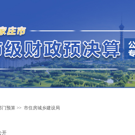
部门预算
>>
市住房城乡建设局
公开