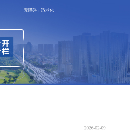
无障碍
适老化
|
2026-02-09