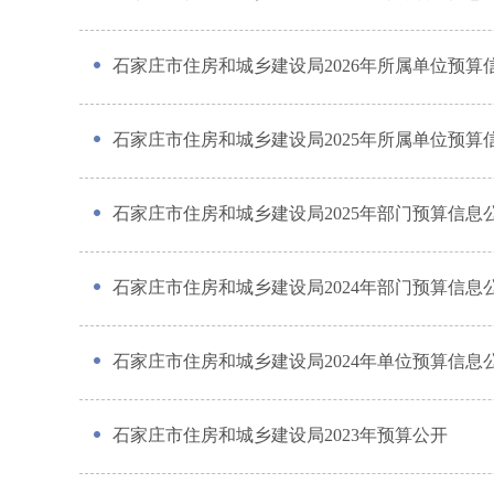
石家庄市住房和城乡建设局2026年所属单位预算
石家庄市住房和城乡建设局2025年所属单位预算
石家庄市住房和城乡建设局2025年部门预算信息
石家庄市住房和城乡建设局2024年部门预算信息
石家庄市住房和城乡建设局2024年单位预算信息
石家庄市住房和城乡建设局2023年预算公开