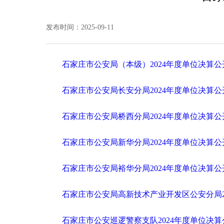
发布时间：2025-09-11
石家庄市公安局（本级）2024年度单位决算公
石家庄市公安局长安分局2024年度单位决算公
石家庄市公安局桥西分局2024年度单位决算公
石家庄市公安局新华分局2024年度单位决算公
石家庄市公安局裕华分局2024年度单位决算公
石家庄市公安局高新技术产业开发区公安分局2
石家庄市公安巡逻警察支队2024年度单位决算