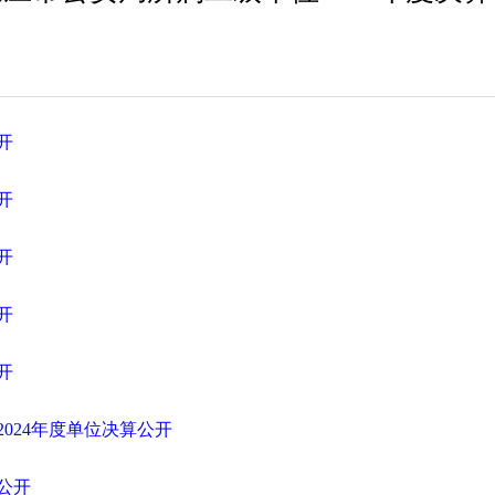
开
开
开
开
开
024年度单位决算公开
公开