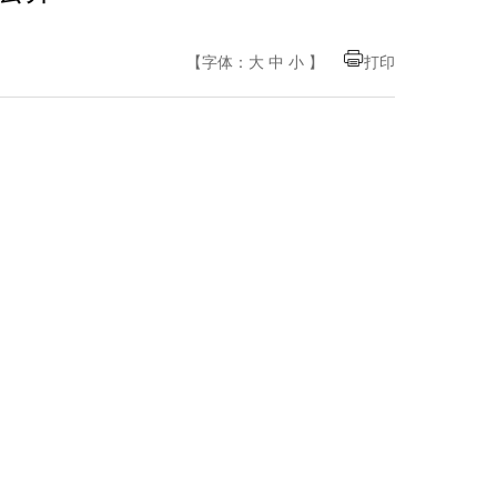
【字体：
大
中
小
】
打印