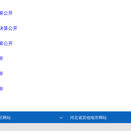
算公开
位决算公开
算公开
开
开
开