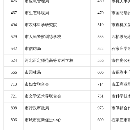
426
市应急管理局
430
市机关事
467
市生态环境局
470
市国防动
494
市农林科学研究院
519
市直机关
529
市人民警察训练学校
533
西柏坡纪
542
市信访局
522
石家庄学
524
河北正定师范高等专科学校
556
市住房公
566
市园林局
606
市福彩中
713
市妇女联合会
714
市工商业
721
市文学艺术界联合会
731
市科学技
808
市行政审批局
975
市供销合
806
市城市更新促进中心
609
石家庄市