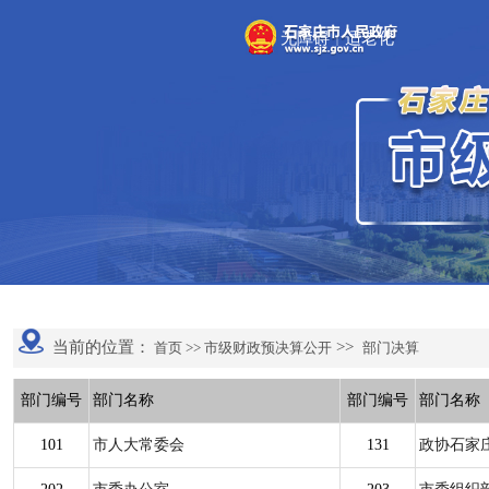
无障碍
适老化
|
当前的位置：
>>
首页 >>
市级财政预决算公开
部门决算
部门编号
部门名称
部门编号
部门名称
101
市人大常委会
131
政协石家