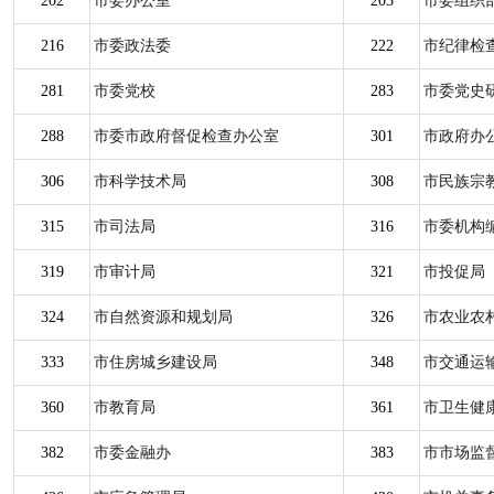
202
市委办公室
203
市委组织
216
市委政法委
222
市纪律检
281
市委党校
283
市委党史
288
市委市政府督促检查办公室
301
市政府办
306
市科学技术局
308
市民族宗
315
市司法局
316
市委机构
319
市审计局
321
市投促局
324
市自然资源和规划局
326
市农业农
333
市住房城乡建设局
348
市交通运
360
市教育局
361
市卫生健
382
市委金融办
383
市市场监