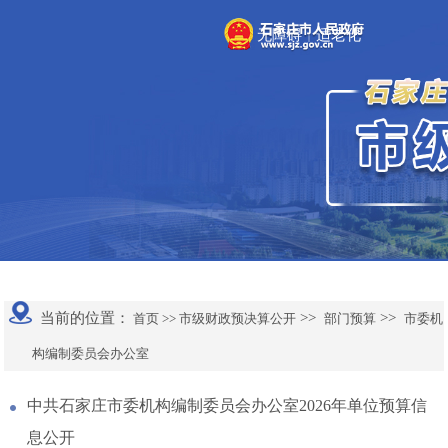
无障碍
适老化
|
当前的位置：
>>
>>
首页 >>
市级财政预决算公开
部门预算
市委机
构编制委员会办公室
中共石家庄市委机构编制委员会办公室2026年单位预算信
息公开