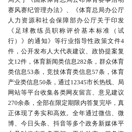
赛风赛纪管理办法
》、《
体育总局办公厅
人力资源和社会保障部办公厅关于印发
《足球教练员职称评价基本标准（试
行）》的通知
》等行业指导性政策文件
4
件，
公开发布
人大代表建议、政协提案复
文
12
件，体育新闻类信息
282
条，群众体育
类信息
53
条，竞技体育类信息
57
条，体育
产业类信息
50
条，通过
12345
市长热线、局
网站等平台收集各类
网友留言、
意见建议
270
余条
，
全部在限定期限内答复完毕
，
真
正体现了务实和高效
。全年通过
微信、微
博、今日头条
、抖音
等多个
政务新媒体平