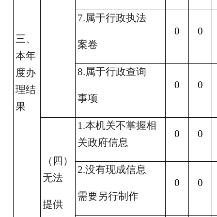
7.
属于行政执法
0
0
三、
案卷
本年
8.
属于行政查询
度办
0
0
理结
事项
果
1.
本机关不掌握相
0
0
关政府信息
（四）
2.
没有现成信息
无法
0
0
需要另行制作
提供