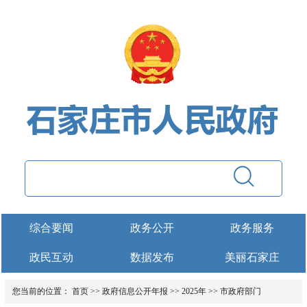
综合要闻
政务公开
政务服务
政民互动
数据发布
美丽石家庄
您当前的位置：
首页
>>
政府信息公开年报
>>
2025年
>>
市政府部门