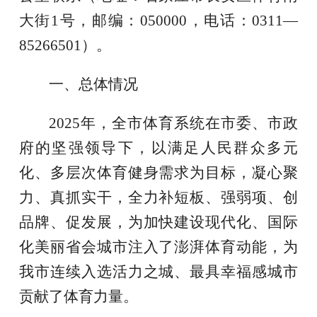
大街
1
号，邮编：
050000
，电话：
0311
—
85266501
）。
一、总体情况
2025
年，
全市体育系统
在市委、市政
府的坚强领导下，
以满足人民群众多元
化、多层次体育健身需求为目标，
凝心聚
力、真抓实干，全力补短板、强弱项、创
品牌、促发展
，为
加快
建设
现代化、国际
化美丽省会城市注入
了澎湃
体育动能
，为
我市连续入选活力之城、最具幸福感城市
贡献了体育力量。