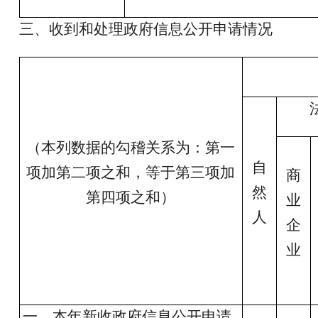
三、收到和处理政府信息公开申请情况
（本列数据的勾稽关系为：第一
自
项加第二项之和，等于第三项加
商
然
第四项之和）
业
人
企
业
一、本年新收政府信息公开申请