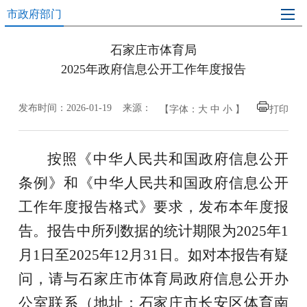
市政府部门
石家庄市体育局
2025年政府信息公开工作年度报告
发布时间：2026-01-19 来源：
【字体：
大
中
小
】
打印
按照《中华人民共和国政府信息公开
条例》和《中华人民共和国政府信息公开
工作年度报告格式》要求，发布本年度报
告。报告中所列数据的统计期限为
202
5
年
1
月
1
日至
202
5
年
12
月
31
日。如对本报告有疑
问，请与石家庄市体育局政府信息公开办
公室联系（地址：石家庄市长安区体育南