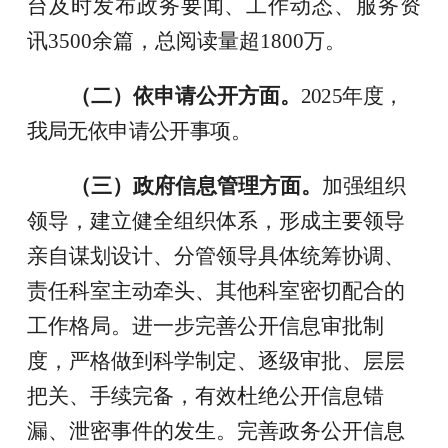
台及时发布政务要闻、工作动态、服务资
讯
3500
余篇，总阅读量超
1800
万。
（二）依申请公开方面。
2
02
5
年度，
我局无依申请公开事项。
（三）政府信息管理方面。
加强组织
领导，
建立
健全组织
体系
，
形成
主要领导
亲自
谋划设计
、分管领导具体
统筹协调
、
责任科室主动
牵头
、其他科室密切配合的
工作格局。进一步完善公开信息审批制
度，严格做到
科学制定
、逐级审批、
层层
把关、
手续完备，有效杜绝公开信息
错
漏、
泄密事件的发生。完善政务公开
信息