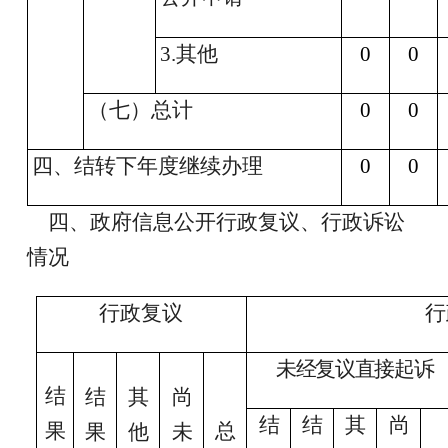
3.
其他
0
0
（七）总计
0
0
四、结转下年度继续办理
0
0
四、政府信息公开行政复议、行政诉讼
情况
行政复议
行
未经复议直接起诉
结
结
其
尚
结
结
其
尚
果
总
果
他
未