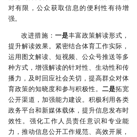
对有限，公众获取信息的便利性有待增
强。
改进措施：
一是
丰富政策解读形式，
提升解读效果。紧密结合体育工作实际，
运用图文解读、短视频、公众号推送等多
种方式，增强解读的针对性、生动性和传
播力，及时回应社会关切，提高群众对体
育政策的知晓度和参与积极性。
二是
拓宽
公开渠道，加强能力建设。积极利用各类
政务平台和新媒体载体，提升信息发布时
效性
。
强化工作人员责任意识和专业能
力，推动信息公开工作规范、高效开展，